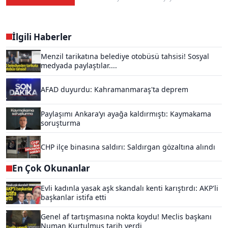
İlgili Haberler
Menzil tarikatına belediye otobüsü tahsisi! Sosyal
medyada paylaştılar....
AFAD duyurdu: Kahramanmaraş'ta deprem
Paylaşımı Ankara’yı ayağa kaldırmıştı: Kaymakama
soruşturma
CHP ilçe binasına saldırı: Saldırgan gözaltına alındı
En Çok Okunanlar
Evli kadınla yasak aşk skandalı kenti karıştırdı: AKP'li
başkanlar istifa etti
Genel af tartışmasına nokta koydu! Meclis başkanı
Numan Kurtulmuş tarih verdi