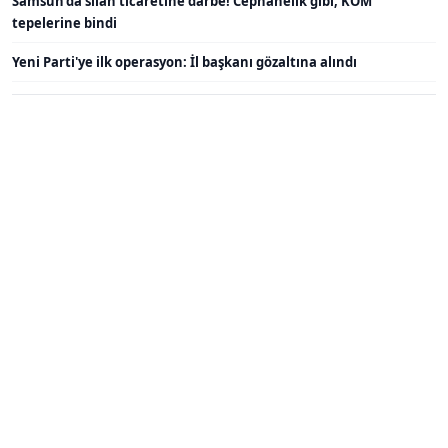
Samsun'da silah ticaretine darbe! Cephanelik gibi, KOM
tepelerine bindi
Yeni Parti'ye ilk operasyon: İl başkanı gözaltına alındı