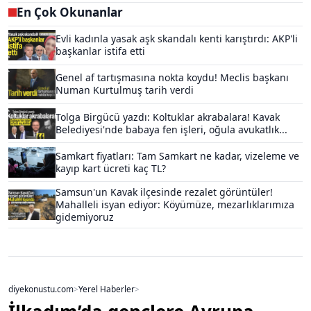
En Çok Okunanlar
Evli kadınla yasak aşk skandalı kenti karıştırdı: AKP'li
başkanlar istifa etti
Genel af tartışmasına nokta koydu! Meclis başkanı
Numan Kurtulmuş tarih verdi
Tolga Birgücü yazdı: Koltuklar akrabalara! Kavak
Belediyesi'nde babaya fen işleri, oğula avukatlık...
Samkart fiyatları: Tam Samkart ne kadar, vizeleme ve
kayıp kart ücreti kaç TL?
Samsun'un Kavak ilçesinde rezalet görüntüler!
Mahalleli isyan ediyor: Köyümüze, mezarlıklarımıza
gidemiyoruz
diyekonustu.com
>
Yerel Haberler
>