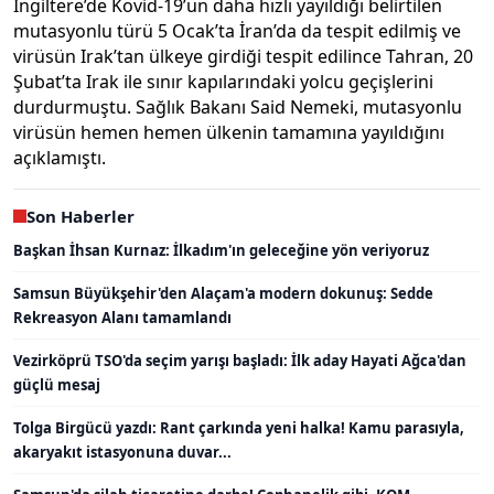
İngiltere’de Kovid-19’un daha hızlı yayıldığı belirtilen
mutasyonlu türü 5 Ocak’ta İran’da da tespit edilmiş ve
virüsün Irak’tan ülkeye girdiği tespit edilince Tahran, 20
Şubat’ta Irak ile sınır kapılarındaki yolcu geçişlerini
durdurmuştu. Sağlık Bakanı Said Nemeki, mutasyonlu
virüsün hemen hemen ülkenin tamamına yayıldığını
açıklamıştı.
Son Haberler
Başkan İhsan Kurnaz: İlkadım'ın geleceğine yön veriyoruz
Samsun Büyükşehir'den Alaçam'a modern dokunuş: Sedde
Rekreasyon Alanı tamamlandı
Vezirköprü TSO'da seçim yarışı başladı: İlk aday Hayati Ağca'dan
güçlü mesaj
Tolga Birgücü yazdı: Rant çarkında yeni halka! Kamu parasıyla,
akaryakıt istasyonuna duvar...