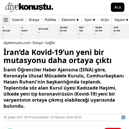
Ara
Güncel
|
Dünya
|
Politika
|
Ekonomi
|
Spor
|
Arşiv
|
Yaşam
▼
▼
▼
$
€
ÇEYREK
BİST
GRAM
TAM
BİTCOİN
DOLAR
EURO
ALTIN
100
ALTIN
ALTIN
-
-
-
-
-
-
-
-
-
-
-
-
-
-
diyekonustu.com
>
Dünya
>
Sağlık
>
İran’da Kovid-19’un yeni bir
mutasyonu daha ortaya çıktı
İranlı Öğrenciler Haber Ajansına (ISNA) göre,
Koronayla Ulusal Mücadele Kurulu, Cumhurbaşkanı
Hasan Ruhani'nin başkanlığında toplandı.
Toplantıda söz alan Kurul üyesi Kadızade Haşimi,
ülkede yeni tip koronavirüsün (Kovid-19) yeni bir
varyantının ortaya çıkmış olabileceği uyarısında
bulundu.
28 Şubat 2021 06:47
Güncelleme: 03 Haziran 2026 06:02