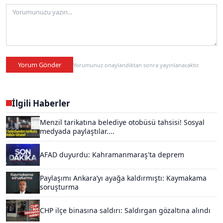
Yorum Gönder
Yorumunuz onaylandıktan sonra yayınlanacaktır.
İlgili Haberler
Menzil tarikatına belediye otobüsü tahsisi! Sosyal
medyada paylaştılar....
AFAD duyurdu: Kahramanmaraş'ta deprem
Paylaşımı Ankara’yı ayağa kaldırmıştı: Kaymakama
soruşturma
CHP ilçe binasına saldırı: Saldırgan gözaltına alındı