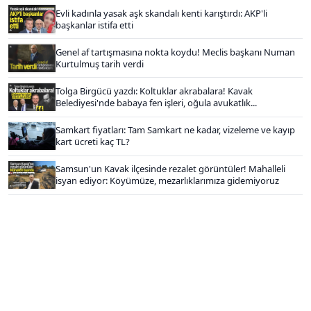
Evli kadınla yasak aşk skandalı kenti karıştırdı: AKP'li
başkanlar istifa etti
Genel af tartışmasına nokta koydu! Meclis başkanı Numan
Kurtulmuş tarih verdi
Tolga Birgücü yazdı: Koltuklar akrabalara! Kavak
Belediyesi'nde babaya fen işleri, oğula avukatlık...
Samkart fiyatları: Tam Samkart ne kadar, vizeleme ve kayıp
kart ücreti kaç TL?
Samsun'un Kavak ilçesinde rezalet görüntüler! Mahalleli
isyan ediyor: Köyümüze, mezarlıklarımıza gidemiyoruz