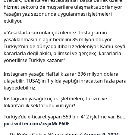
otelcilik, lokanta ve restaurantlar başta olmak üzere
hizmet sektörü de müşterilere ulaşmakta zorlanıyor.
Yasağın yaz sezonunda uygulanması işletmeleri
etkiliyor.
» Yasaklarla sorunlar çözülemez. Instagramın
yasaklanmasının ağır bedelini 85 milyon ödüyor.
Türkiye’nin de dünyada itibarı zedeleniyor. Kamu keyfi
kararlarla değil akılcı, bilimsel ve gerçekçi kararlarla
yönetilirse Türkiye kazanır.”
Instagram yasağı: Haftalık zarar 396 milyon dolara
ulaşabilir. TUSAŞ’ın 1 yılda yaptığı ihracattan fazla para
kaybedebiliriz.
Instagram yasağı küçük işletmeleri, turizm ve
lokantacılık sektörünü vuruyor!
Türkiye’de e-ticaret yapan 559 bin 412 işletme var. Bu…
pic.twitter.com/xsjxMcP60E
— Dr. Buğra Gökce (@gokcebugra)
August 9, 2024