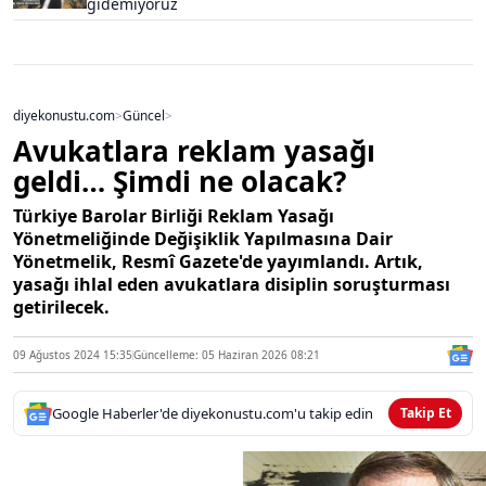
gidemiyoruz
diyekonustu.com
>
Güncel
>
Avukatlara reklam yasağı
geldi… Şimdi ne olacak?
Türkiye Barolar Birliği Reklam Yasağı
Yönetmeliğinde Değişiklik Yapılmasına Dair
Yönetmelik, Resmî Gazete'de yayımlandı. Artık,
yasağı ihlal eden avukatlara disiplin soruşturması
getirilecek.
09 Ağustos 2024 15:35
Güncelleme: 05 Haziran 2026 08:21
Google Haberler'de diyekonustu.com'u takip edin
Takip Et