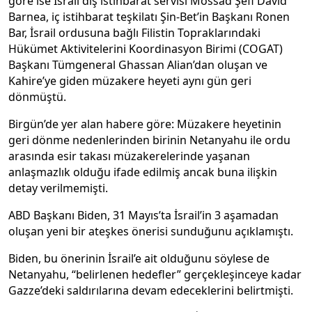
göre ise İsrail dış istihbarat servisi Mossad Şefi David
Barnea, iç istihbarat teşkilatı Şin-Bet’in Başkanı Ronen
Bar, İsrail ordusuna bağlı Filistin Topraklarındaki
Hükümet Aktivitelerini Koordinasyon Birimi (COGAT)
Başkanı Tümgeneral Ghassan Alian’dan oluşan ve
Kahire’ye giden müzakere heyeti aynı gün geri
dönmüştü.
Birgün’de yer alan habere göre: Müzakere heyetinin
geri dönme nedenlerinden birinin Netanyahu ile ordu
arasında esir takası müzakerelerinde yaşanan
anlaşmazlık olduğu ifade edilmiş ancak buna ilişkin
detay verilmemişti.
ABD Başkanı Biden, 31 Mayıs’ta İsrail’in 3 aşamadan
oluşan yeni bir ateşkes önerisi sunduğunu açıklamıştı.
Biden, bu önerinin İsrail’e ait olduğunu söylese de
Netanyahu, “belirlenen hedefler” gerçekleşinceye kadar
Gazze’deki saldırılarına devam edeceklerini belirtmişti.