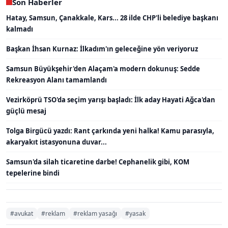
Son Haberler
Hatay, Samsun, Çanakkale, Kars... 28 ilde CHP'li belediye başkanı
kalmadı
Başkan İhsan Kurnaz: İlkadım'ın geleceğine yön veriyoruz
Samsun Büyükşehir'den Alaçam'a modern dokunuş: Sedde
Rekreasyon Alanı tamamlandı
Vezirköprü TSO'da seçim yarışı başladı: İlk aday Hayati Ağca'dan
güçlü mesaj
Tolga Birgücü yazdı: Rant çarkında yeni halka! Kamu parasıyla,
akaryakıt istasyonuna duvar...
Samsun'da silah ticaretine darbe! Cephanelik gibi, KOM
tepelerine bindi
#avukat
#reklam
#reklam yasağı
#yasak