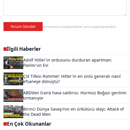
Yorum Gönder
Yorumunuz onaylandıktan sonra yayınlanacaktır.
İlgili Haberler
Adolf Hitler'in ordusunu durduran apartman:
Pavlov'un Evi
Çöl Tilkisi Rommel: Hitler'in en ünlü generali nasıl
efsaneye dönüştü?
ABD’den İran’a hava saldırısı: Hürmüz Boğazı gerilimi
tırmanıyor
Birinci Dünya Savaşı’nın en ürkütücü olayı: Attack of
the Dead Men
En Çok Okunanlar