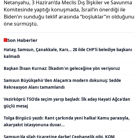
Netanyahu, 3 Haziran’da Meclis Dış İlişkiler ve Savunma
Komitesinde yaptığı konuşmada, İsrail’in önerdiği ile
Biden’ın sunduğu teklif arasında “boşluklar”ın olduğunu
öne sürmüştü.
Son Haberler
Hatay, Samsun, Çanakkale, Kars... 28 ilde CHP'li belediye başkanı
kalmadı
Başkan İhsan Kurnaz: İlkadım'ın geleceğine yön veriyoruz
Samsun Büyükşehir'den Alaçam'a modern dokunuş: Sedde
Rekreasyon Alanı tamamlandı
Vezirköprü TSO'da seçim yarışı başladı: İlk aday Hayati Ağca'dan
güçlü mesaj
Tolga Birgücü yazdı: Rant çarkında yeni halka! Kamu parasıyla,
akaryakıt istasyonuna duvar...
Samsun'da silah ticaretine darbe! Cephanelik gibi, KOM