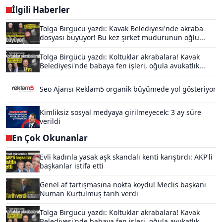
İlgili Haberler
Tolga Birgücü yazdı: Kavak Belediyesi'nde akraba
dosyası büyüyor! Bu kez şirket müdürünün oğlu...
Tolga Birgücü yazdı: Koltuklar akrabalara! Kavak
Belediyesi'nde babaya fen işleri, oğula avukatlık...
Seo Ajansı Reklam5 organik büyümede yol gösteriyor
Kimliksiz sosyal medyaya girilmeyecek: 3 ay süre
verildi
En Çok Okunanlar
Evli kadınla yasak aşk skandalı kenti karıştırdı: AKP'li
başkanlar istifa etti
Genel af tartışmasına nokta koydu! Meclis başkanı
Numan Kurtulmuş tarih verdi
Tolga Birgücü yazdı: Koltuklar akrabalara! Kavak
Belediyesi'nde babaya fen işleri, oğula avukatlık...