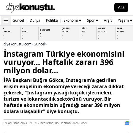
Ara
Güncel
|
Dünya
|
Politika
|
Ekonomi
|
Spor
|
Arşiv
|
Yaşam
▼
▼
▼
$
€
ÇEYREK
BİST
GRAM
TAM
BİTCOİN
DOLAR
EURO
ALTIN
100
ALTIN
ALTIN
-
-
-
-
-
-
-
-
-
-
-
-
-
-
diyekonustu.com
>
Güncel
>
İnstagram Türkiye ekonomisini
vuruyor… Haftalık zararı 396
milyon dolar…
İPA Başkanı Buğra Gökce, Instagram'a getirilen
erişim engelinin ekonomiye vereceği zarara dikkat
çekerek, "Instagram yasağı küçük işletmeleri,
turizm ve lokantacılık sektörünü vuruyor. Bir
haftada ekonomimizin uğradığı zarar 396 milyon
dolara ulaşabilir" diye konuştu.
09 Ağustos 2024 19:07
Güncelleme: 05 Haziran 2026 08:21