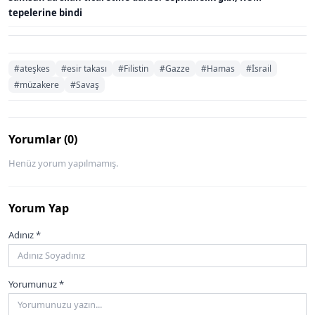
tepelerine bindi
#ateşkes
#esir takası
#Filistin
#Gazze
#Hamas
#İsrail
#müzakere
#Savaş
Yorumlar (0)
Henüz yorum yapılmamış.
Yorum Yap
Adınız *
Yorumunuz *