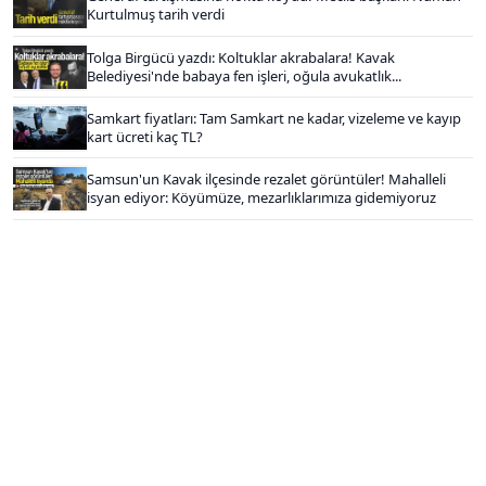
Kurtulmuş tarih verdi
Tolga Birgücü yazdı: Koltuklar akrabalara! Kavak
Belediyesi'nde babaya fen işleri, oğula avukatlık...
Samkart fiyatları: Tam Samkart ne kadar, vizeleme ve kayıp
kart ücreti kaç TL?
Samsun'un Kavak ilçesinde rezalet görüntüler! Mahalleli
isyan ediyor: Köyümüze, mezarlıklarımıza gidemiyoruz