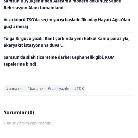
Samsun Büyükşehir'den Alaçam'a modern dokunuş: Sedde
Rekreasyon Alanı tamamlandı
Vezirköprü TSO'da seçim yarışı başladı: İlk aday Hayati Ağca'dan
güçlü mesaj
Tolga Birgücü yazdı: Rant çarkında yeni halka! Kamu parasıyla,
akaryakıt istasyonuna duvar...
Samsun'da silah ticaretine darbe! Cephanelik gibi, KOM
tepelerine bindi
#bana ne
#banane
#nasıl yazılır
#TDK
Yorumlar (0)
Henüz yorum yapılmamış.