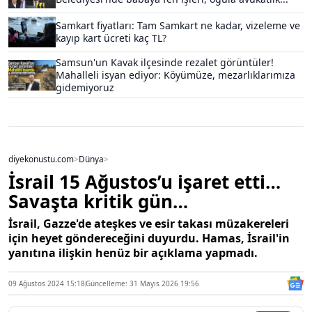
Samkart fiyatları: Tam Samkart ne kadar, vizeleme ve
kayıp kart ücreti kaç TL?
Samsun'un Kavak ilçesinde rezalet görüntüler!
Mahalleli isyan ediyor: Köyümüze, mezarlıklarımıza
gidemiyoruz
diyekonustu.com
>
Dünya
>
İsrail 15 Ağustos’u işaret etti…
Savaşta kritik gün…
İsrail, Gazze'de ateşkes ve esir takası müzakereleri
için heyet göndereceğini duyurdu. Hamas, İsrail'in
yanıtına ilişkin henüz bir açıklama yapmadı.
09 Ağustos 2024 15:18
Güncelleme: 31 Mayıs 2026 19:56