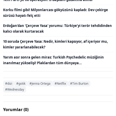
Korku filmi gibi! Milyonlarcası gökyüzünü kapladı: Dev çekirge
sürüsü hayatı felç etti
Erdoğan'dan 'Çerçeve Yasa' yorumu: Türkiye’yi terör tehdidinden
kalıcı olarak kurtaracak
10 soruda Çerçeve Yasa: Nedir, kimleri kapsıyor, af içeriyor mu,
kimler yararlanabilecek?
Yarım asır sonra gelen miras: Turkish Psychedelic müziğinin
inanılmaz yükselişi! Plaklardan tüm dünyaya...
#dizi
#gotik
#Jenna Ortega
#Netflix
#Tim Burton
#Wednesday
Yorumlar (0)