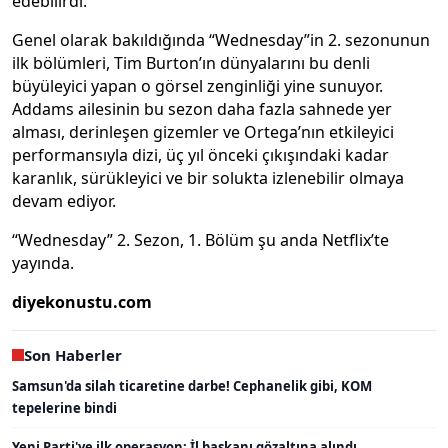
edebilirdi.
Genel olarak bakıldığında “Wednesday”in 2. sezonunun
ilk bölümleri, Tim Burton’ın dünyalarını bu denli
büyüleyici yapan o görsel zenginliği yine sunuyor.
Addams ailesinin bu sezon daha fazla sahnede yer
alması, derinleşen gizemler ve Ortega’nın etkileyici
performansıyla dizi, üç yıl önceki çıkışındaki kadar
karanlık, sürükleyici ve bir solukta izlenebilir olmaya
devam ediyor.
“Wednesday” 2. Sezon, 1. Bölüm şu anda Netflix’te
yayında.
diyekonustu.com
Son Haberler
Samsun'da silah ticaretine darbe! Cephanelik gibi, KOM
tepelerine bindi
Yeni Parti'ye ilk operasyon: İl başkanı gözaltına alındı