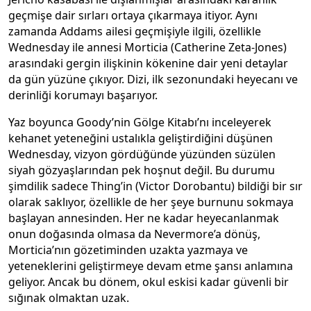
geçmişe dair sırları ortaya çıkarmaya itiyor. Aynı
zamanda Addams ailesi geçmişiyle ilgili, özellikle
Wednesday ile annesi Morticia (Catherine Zeta-Jones)
arasındaki gergin ilişkinin kökenine dair yeni detaylar
da gün yüzüne çıkıyor. Dizi, ilk sezonundaki heyecanı ve
derinliği korumayı başarıyor.
Yaz boyunca Goody’nin Gölge Kitabı’nı inceleyerek
kehanet yeteneğini ustalıkla geliştirdiğini düşünen
Wednesday, vizyon gördüğünde yüzünden süzülen
siyah gözyaşlarından pek hoşnut değil. Bu durumu
şimdilik sadece Thing’in (Victor Dorobantu) bildiği bir sır
olarak saklıyor, özellikle de her şeye burnunu sokmaya
başlayan annesinden. Her ne kadar heyecanlanmak
onun doğasında olmasa da Nevermore’a dönüş,
Morticia’nın gözetiminden uzakta yazmaya ve
yeteneklerini geliştirmeye devam etme şansı anlamına
geliyor. Ancak bu dönem, okul eskisi kadar güvenli bir
sığınak olmaktan uzak.