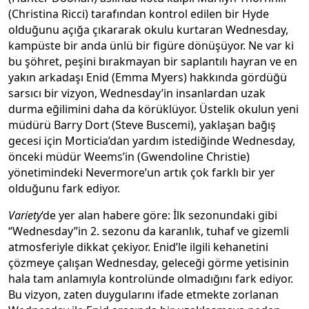
(Christina Ricci) tarafından kontrol edilen bir Hyde
olduğunu açığa çıkararak okulu kurtaran Wednesday,
kampüste bir anda ünlü bir figüre dönüşüyor. Ne var ki
bu şöhret, peşini bırakmayan bir saplantılı hayran ve en
yakın arkadaşı Enid (Emma Myers) hakkında gördüğü
sarsıcı bir vizyon, Wednesday’in insanlardan uzak
durma eğilimini daha da körüklüyor. Üstelik okulun yeni
müdürü Barry Dort (Steve Buscemi), yaklaşan bağış
gecesi için Morticia’dan yardım istediğinde Wednesday,
önceki müdür Weems’in (Gwendoline Christie)
yönetimindeki Nevermore’un artık çok farklı bir yer
olduğunu fark ediyor.
Variety
‘de yer alan habere göre: İlk sezonundaki gibi
“Wednesday”in 2. sezonu da karanlık, tuhaf ve gizemli
atmosferiyle dikkat çekiyor. Enid’le ilgili kehanetini
çözmeye çalışan Wednesday, geleceği görme yetisinin
hala tam anlamıyla kontrolünde olmadığını fark ediyor.
Bu vizyon, zaten duygularını ifade etmekte zorlanan