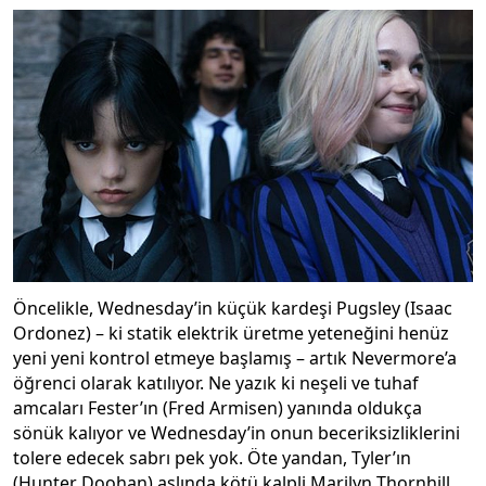
Öncelikle, Wednesday’in küçük kardeşi Pugsley (Isaac
Ordonez) – ki statik elektrik üretme yeteneğini henüz
yeni yeni kontrol etmeye başlamış – artık Nevermore’a
öğrenci olarak katılıyor. Ne yazık ki neşeli ve tuhaf
amcaları Fester’ın (Fred Armisen) yanında oldukça
sönük kalıyor ve Wednesday’in onun beceriksizliklerini
tolere edecek sabrı pek yok. Öte yandan, Tyler’ın
(Hunter Doohan) aslında kötü kalpli Marilyn Thornhill