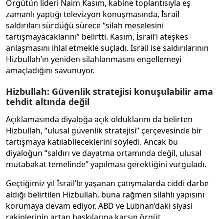
Örgütün lideri Naim Kasım, kabine toplantısıyla eş
zamanlı yaptığı televizyon konuşmasında, İsrail
saldırıları sürdüğü sürece “silah meselesini
tartışmayacaklarını” belirtti. Kasım, İsrail’i ateşkes
anlaşmasını ihlal etmekle suçladı. İsrail ise saldırılarının
Hizbullah’ın yeniden silahlanmasını engellemeyi
amaçladığını savunuyor.
Hizbullah: Güvenlik stratejisi konuşulabilir ama
tehdit altında değil
Açıklamasında diyaloğa açık olduklarını da belirten
Hizbullah, “ulusal güvenlik stratejisi” çerçevesinde bir
tartışmaya katılabileceklerini söyledi. Ancak bu
diyaloğun “saldırı ve dayatma ortamında değil, ulusal
mutabakat temelinde” yapılması gerektiğini vurguladı.
Geçtiğimiz yıl İsrail’le yaşanan çatışmalarda ciddi darbe
aldığı belirtilen Hizbullah, buna rağmen silahlı yapısını
korumaya devam ediyor. ABD ve Lübnan’daki siyasi
rakiplerinin artan baskılarına karşın örgüt,