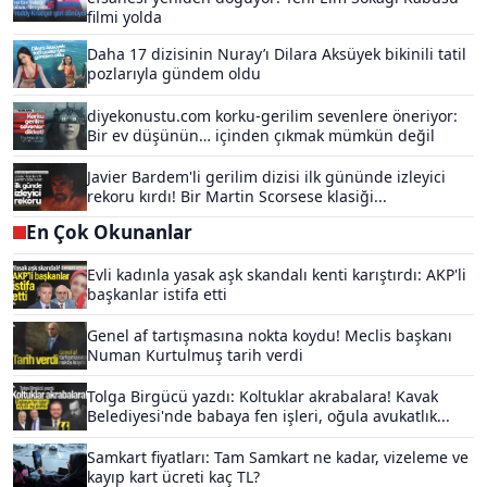
filmi yolda
Daha 17 dizisinin Nuray’ı Dilara Aksüyek bikinili tatil
pozlarıyla gündem oldu
diyekonustu.com korku-gerilim sevenlere öneriyor:
Bir ev düşünün… içinden çıkmak mümkün değil
Javier Bardem'li gerilim dizisi ilk gününde izleyici
rekoru kırdı! Bir Martin Scorsese klasiği...
En Çok Okunanlar
Evli kadınla yasak aşk skandalı kenti karıştırdı: AKP'li
başkanlar istifa etti
Genel af tartışmasına nokta koydu! Meclis başkanı
Numan Kurtulmuş tarih verdi
Tolga Birgücü yazdı: Koltuklar akrabalara! Kavak
Belediyesi'nde babaya fen işleri, oğula avukatlık...
Samkart fiyatları: Tam Samkart ne kadar, vizeleme ve
kayıp kart ücreti kaç TL?