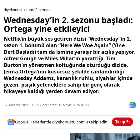
diyekonustu.com
>
Sinema
>
Wednesday’in 2. sezonu başladı:
Ortega yine etkileyici
Netflix’in büyük ses getiren dizisi “Wednesday”in 2.
sezon 1. bölümü olan “Here We Woe Again” (Yine
Dert Başladı) tam da ismine yaraşır bir açılış yapıyor.
Alfred Gough ve Miles Millar’ın yarattığı, Tim
Burton’ın yönetmen koltuğunda oturduğu dizide,
Jenna Ortega’nın kusursuz şekilde canlandırdığı
Wednesday Addams, karanlık ruhlu, siyahlar içinde
gezen, psişik yeteneklere sahip bir genç olarak
hikayeye kaldığı yerden devam ediyor.
07 Ağustos 2025 01:27
Güncelleme: 31 Mayıs 2026 01:17
Google Haberler'de diyekonustu.com'u takip edin
Takip Et