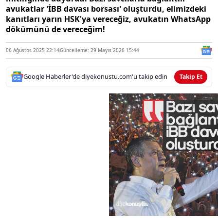
avukatlar 'İBB davası borsası' oluşturdu, elimizdeki
kanıtları yarın HSK'ya vereceğiz, avukatın WhatsApp
dökümünü de vereceğim!
06 Ağustos 2025 22:14
Güncelleme: 29 Mayıs 2026 15:44
Google Haberler'de diyekonustu.com'u takip edin
Takip Et