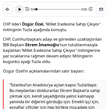
0:00
-0:00
15
15
CHP lideri
Özgür Özel,
‘Millet İradesine Sahip Çıkıyor’
mitinginin Tuzla ayağında konuştu.
CHP, Cumhurbaşkanı adayı ve görevden uzaklaştırılan
İBB Başkanı
Ekrem İmamoğlu
‘nun tutuklanmasıyla
başlatılan ‘Millet İradesine Sahip Çıkıyor’ mitinglerine
yaz sıcaklarına rağmen devam ediyor. Mitinglerin
bugünkü ayağı Tuzla oldu.
Özgür Özel’in açıklamalarından satır başları:
“İstanbul’un Anadolu’ya açılan kapısı Tuzla’dayız.
Bu meydanları dolduranlar, Ekrem Başkan’a sahip
çıkmak için, kendi yaşadığında yalnız kalmayıp
yanında bir diğerini gördüğü için. Emekli işçi için,
esnaflar çiftçiler için hep birlikte mücadele için