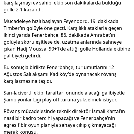
karşılaşmayı ev sahibi ekip son dakikalarda bulduğu
golle 2-1 kazandı.
Mücadeleye hızlı başlayan Feyenoord, 19. dakikada
Timber’ın golüyle öne geçti. Karşılıklı ataklarla geçen
ikinci yarıda Fenerbahçe, 86. dakikada Amrabat’ın
golüyle skoru eşitlese de, uzatma anlarında sahneye
çıkan Hadj Moussa, 90+1’de attığı golle Hollanda ekibine
galibiyeti getirdi.
Bu sonuçla birlikte Fenerbahçe, tur umutlarını 12
Ağustos Salı akşamı Kadıköy’de oynanacak rövanş
karşılaşmasına taşıdı.
Sarı-lacivertli ekip, taraftarı önünde alacağı galibiyetle
Şampiyonlar Ligi play-off turuna yükselmek istiyor.
Rövanş mücadelesinde teknik direktör İsmail Kartal’ın
nasıl bir kadro tercihi yapacağı ve Fenerbahçe’nin
agresif bir oyun planıyla sahaya çıkıp çıkmayacağı
merak konusu.