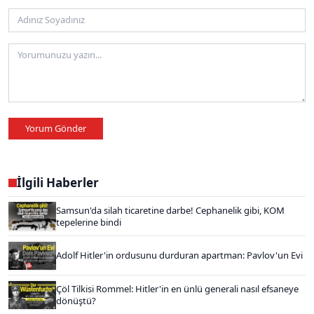
Yorum Gönder
İlgili Haberler
Samsun'da silah ticaretine darbe! Cephanelik gibi, KOM
tepelerine bindi
Adolf Hitler'in ordusunu durduran apartman: Pavlov'un Evi
Çöl Tilkisi Rommel: Hitler'in en ünlü generali nasıl efsaneye
dönüştü?