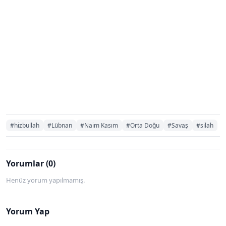
#hizbullah
#Lübnan
#Naim Kasım
#Orta Doğu
#Savaş
#silah
Yorumlar (0)
Henüz yorum yapılmamış.
Yorum Yap