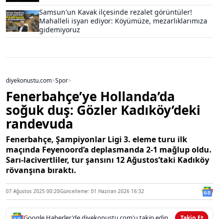
Samsun'un Kavak ilçesinde rezalet görüntüler!
Mahalleli isyan ediyor: Köyümüze, mezarlıklarımıza
gidemiyoruz
diyekonustu.com
>
Spor
>
Fenerbahçe’ye Hollanda’da
soğuk duş: Gözler Kadıköy’deki
randevuda
Fenerbahçe, Şampiyonlar Ligi 3. eleme turu ilk
maçında Feyenoord’a deplasmanda 2-1 mağlup oldu.
Sarı-lacivertliler, tur şansını 12 Ağustos’taki Kadıköy
rövanşına bıraktı.
07 Ağustos 2025 00:20
Güncelleme: 01 Haziran 2026 16:32
Google Haberler'de diyekonustu.com'u takip edin
Takip Et