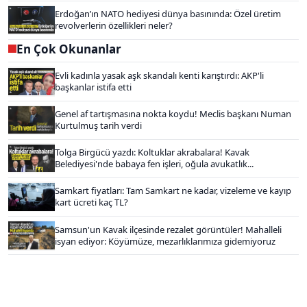
Erdoğan’ın NATO hediyesi dünya basınında: Özel üretim
revolverlerin özellikleri neler?
En Çok Okunanlar
Evli kadınla yasak aşk skandalı kenti karıştırdı: AKP'li
başkanlar istifa etti
Genel af tartışmasına nokta koydu! Meclis başkanı Numan
Kurtulmuş tarih verdi
Tolga Birgücü yazdı: Koltuklar akrabalara! Kavak
Belediyesi'nde babaya fen işleri, oğula avukatlık...
Samkart fiyatları: Tam Samkart ne kadar, vizeleme ve kayıp
kart ücreti kaç TL?
Samsun'un Kavak ilçesinde rezalet görüntüler! Mahalleli
isyan ediyor: Köyümüze, mezarlıklarımıza gidemiyoruz