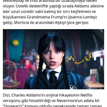
Wednesday ile Enid arasında bir uzaklaşmaya neden
oluyor. Üstelik dedektiflik yaptığı sırada Addams ailesine
dair uzun süredir saklı kalmış bir sırrı keşfetmesi ve
büyükannesi Grandmama Frump’ın (Joanna Lumley)
gelişi, Morticia ile arasındaki ilişkiyi iyice geriyor.
Dizi, Charles Addams’ın orijinal hikayesinin Netflix
versiyonu gibi hissettirdiği ve Nevermore’un adeta bir
“Hogwarts” kopyası olduğu gerekçesiyle zaman zaman