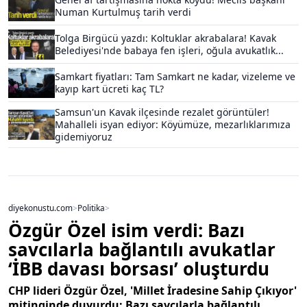
Numan Kurtulmuş tarih verdi
Tolga Birgücü yazdı: Koltuklar akrabalara! Kavak
Belediyesi'nde babaya fen işleri, oğula avukatlık...
Samkart fiyatları: Tam Samkart ne kadar, vizeleme ve
kayıp kart ücreti kaç TL?
Samsun'un Kavak ilçesinde rezalet görüntüler!
Mahalleli isyan ediyor: Köyümüze, mezarlıklarımıza
gidemiyoruz
diyekonustu.com
>
Politika
>
Özgür Özel isim verdi: Bazı
savcılarla bağlantılı avukatlar
‘İBB davası borsası’ oluşturdu
CHP lideri Özgür Özel, 'Millet İradesine Sahip Çıkıyor'
mitinginde duyurdu: Bazı savcılarla bağlantılı