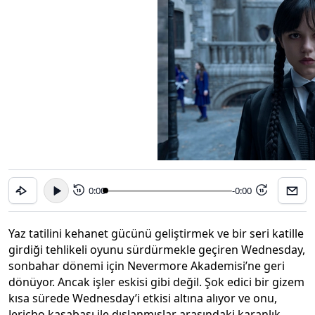
0:00
-0:00
15
15
Yaz tatilini kehanet gücünü geliştirmek ve bir seri katille
girdiği tehlikeli oyunu sürdürmekle geçiren Wednesday,
sonbahar dönemi için Nevermore Akademisi’ne geri
dönüyor. Ancak işler eskisi gibi değil. Şok edici bir gizem
kısa sürede Wednesday’i etkisi altına alıyor ve onu,
Jericho kasabası ile dışlanmışlar arasındaki karanlık