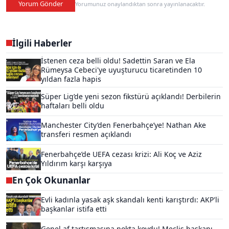
Yorum Gönder
Yorumunuz onaylandıktan sonra yayınlanacaktır.
İlgili Haberler
İstenen ceza belli oldu! Sadettin Saran ve Ela
Rümeysa Cebeci'ye uyuşturucu ticaretinden 10
yıldan fazla hapis
Süper Lig’de yeni sezon fikstürü açıklandı! Derbilerin
haftaları belli oldu
Manchester City’den Fenerbahçe’ye! Nathan Ake
transferi resmen açıklandı
Fenerbahçe’de UEFA cezası krizi: Ali Koç ve Aziz
Yıldırım karşı karşıya
En Çok Okunanlar
Evli kadınla yasak aşk skandalı kenti karıştırdı: AKP'li
başkanlar istifa etti
Genel af tartışmasına nokta koydu! Meclis başkanı