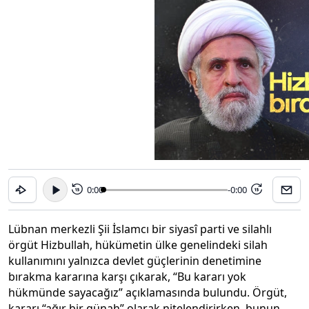
0:00
-0:00
15
15
Lübnan merkezli Şii İslamcı bir siyasî parti ve silahlı
örgüt Hizbullah, hükümetin ülke genelindeki silah
kullanımını yalnızca devlet güçlerinin denetimine
bırakma kararına karşı çıkarak, “Bu kararı yok
hükmünde sayacağız” açıklamasında bulundu. Örgüt,
kararı “ağır bir günah” olarak nitelendirirken, bunun