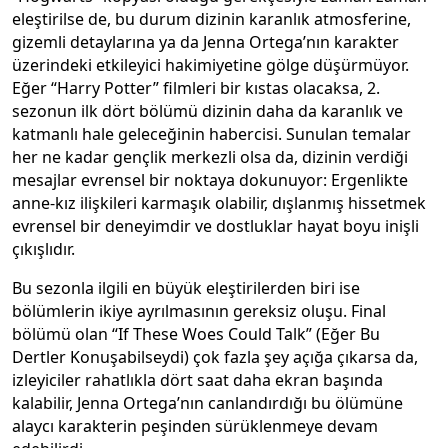
eleştirilse de, bu durum dizinin karanlık atmosferine,
gizemli detaylarına ya da Jenna Ortega’nın karakter
üzerindeki etkileyici hakimiyetine gölge düşürmüyor.
Eğer “Harry Potter” filmleri bir kıstas olacaksa, 2.
sezonun ilk dört bölümü dizinin daha da karanlık ve
katmanlı hale geleceğinin habercisi. Sunulan temalar
her ne kadar gençlik merkezli olsa da, dizinin verdiği
mesajlar evrensel bir noktaya dokunuyor: Ergenlikte
anne-kız ilişkileri karmaşık olabilir, dışlanmış hissetmek
evrensel bir deneyimdir ve dostluklar hayat boyu inişli
çıkışlıdır.
Bu sezonla ilgili en büyük eleştirilerden biri ise
bölümlerin ikiye ayrılmasının gereksiz oluşu. Final
bölümü olan “If These Woes Could Talk” (Eğer Bu
Dertler Konuşabilseydi) çok fazla şey açığa çıkarsa da,
izleyiciler rahatlıkla dört saat daha ekran başında
kalabilir, Jenna Ortega’nın canlandırdığı bu ölümüne
alaycı karakterin peşinden sürüklenmeye devam