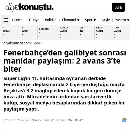
Ara
Güncel
|
Dünya
|
Politika
|
Ekonomi
|
Spor
|
Arşiv
|
Yaşam
▼
▼
▼
$
€
ÇEYREK
BİST
GRAM
TAM
BİTCOİN
DOLAR
EURO
ALTIN
100
ALTIN
ALTIN
-
-
-
-
-
-
-
-
-
-
-
-
-
-
diyekonustu.com
>
Spor
>
Fenerbahçe’den galibiyet sonrası
manidar paylaşım: 2 avans 3’te
biter
Süper Lig’in 11. haftasında oynanan derbide
Fenerbahçe, deplasmanda 2-0 geriye düştüğü maçta
Beşiktaş’ı 3-2 mağlup ederek büyük bir geri dönüşe
imza attı. Mücadelenin ardından sarı-lacivertli
kulüp, sosyal medya hesaplarından dikkat çeken bir
paylaşım yaptı.
02 Kasım 2025 22:17
Güncelleme: 01 Haziran 2026 00:42