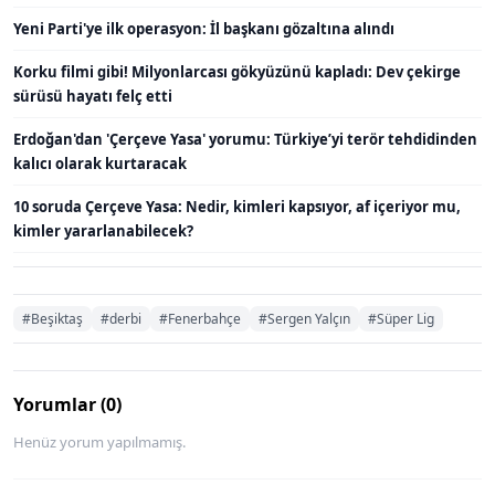
Yeni Parti'ye ilk operasyon: İl başkanı gözaltına alındı
Korku filmi gibi! Milyonlarcası gökyüzünü kapladı: Dev çekirge
sürüsü hayatı felç etti
Erdoğan'dan 'Çerçeve Yasa' yorumu: Türkiye’yi terör tehdidinden
kalıcı olarak kurtaracak
10 soruda Çerçeve Yasa: Nedir, kimleri kapsıyor, af içeriyor mu,
kimler yararlanabilecek?
#Beşiktaş
#derbi
#Fenerbahçe
#Sergen Yalçın
#Süper Lig
Yorumlar (0)
Henüz yorum yapılmamış.