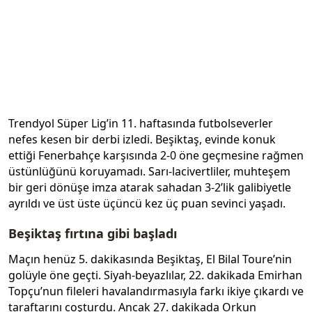
Trendyol Süper Lig’in 11. haftasında futbolseverler
nefes kesen bir derbi izledi. Beşiktaş, evinde konuk
ettiği Fenerbahçe karşısında 2-0 öne geçmesine rağmen
üstünlüğünü koruyamadı. Sarı-lacivertliler, muhteşem
bir geri dönüşe imza atarak sahadan 3-2’lik galibiyetle
ayrıldı ve üst üste üçüncü kez üç puan sevinci yaşadı.
Beşiktaş fırtına gibi başladı
Maçın henüz 5. dakikasında Beşiktaş, El Bilal Toure’nin
golüyle öne geçti. Siyah-beyazlılar, 22. dakikada Emirhan
Topçu’nun fileleri havalandırmasıyla farkı ikiye çıkardı ve
taraftarını coşturdu. Ancak 27. dakikada Orkun