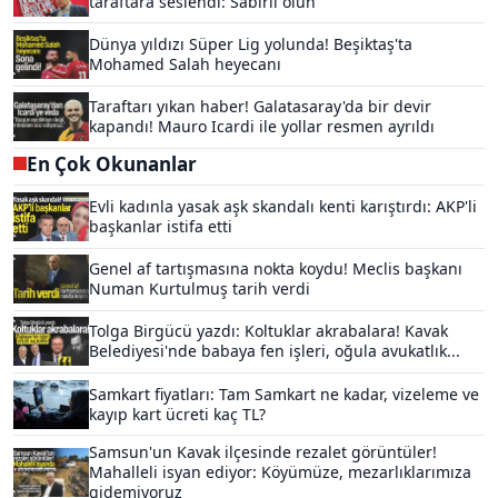
taraftara seslendi: Sabırlı olun
Dünya yıldızı Süper Lig yolunda! Beşiktaş'ta
Mohamed Salah heyecanı
Taraftarı yıkan haber! Galatasaray'da bir devir
kapandı! Mauro Icardi ile yollar resmen ayrıldı
En Çok Okunanlar
Evli kadınla yasak aşk skandalı kenti karıştırdı: AKP'li
başkanlar istifa etti
Genel af tartışmasına nokta koydu! Meclis başkanı
Numan Kurtulmuş tarih verdi
Tolga Birgücü yazdı: Koltuklar akrabalara! Kavak
Belediyesi'nde babaya fen işleri, oğula avukatlık...
Samkart fiyatları: Tam Samkart ne kadar, vizeleme ve
kayıp kart ücreti kaç TL?
Samsun'un Kavak ilçesinde rezalet görüntüler!
Mahalleli isyan ediyor: Köyümüze, mezarlıklarımıza
gidemiyoruz