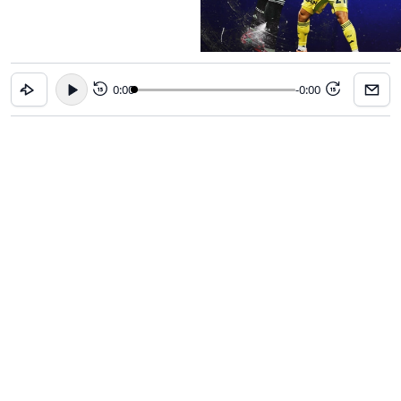
0:00
-0:00
15
15