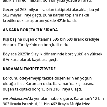
aldıkları kredi miktarı, son bir yılda yüzde 91 arttı.
Geçen yıl 263 milyar lira olan takipteki alacaklar, bu yıl
502 milyar lirayı geçti. Buna karşın toplam nakdi
kredilerdeki artış oranı yüzde 42’de kaldı.
ANKARA BORÇTA İLK SIRADA
Kişi başına düşen ortalama 595 bin 699 liralık krediyle
Ankara, Türkiye’nin en borçlu ili oldu.
Böylece 2025’in 9 aylık döneminde borç yükü en yüksek
il Ankara olarak kayıtlara geçti.
KARAMAN TAKİPTE ZİRVEDE
Borcunu ödeyemeyip takibe düşenlerin en yoğun
olduğu il ise Karaman oldu. Karaman’da kişi başına
düşen takipteki borç 13 bin 316 liraya ulaştı.
ensohaber.com
‘da yer alan habere göre: Karaman’ı 12 bin
903 lirayla İstanbul, 11 bin 462 lirayla Muğla izledi.