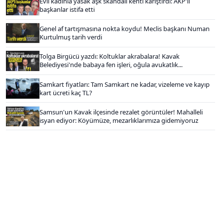
Evli kadınla yasak aşk skandalı kenti karıştırdı: AKP'li
başkanlar istifa etti
Genel af tartışmasına nokta koydu! Meclis başkanı Numan
Kurtulmuş tarih verdi
Tolga Birgücü yazdı: Koltuklar akrabalara! Kavak
Belediyesi'nde babaya fen işleri, oğula avukatlık...
Samkart fiyatları: Tam Samkart ne kadar, vizeleme ve kayıp
kart ücreti kaç TL?
Samsun'un Kavak ilçesinde rezalet görüntüler! Mahalleli
isyan ediyor: Köyümüze, mezarlıklarımıza gidemiyoruz