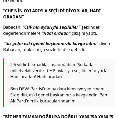
öfkelendi.
“CHP’NİN OYLARIYLA SEÇİLDİ DİYORLAR, HADİ
ORADAN”
Babacan,
“CHP’nin oylarıyla seçildiler”
şeklindeki
değerlendirmelere
“Hadi oradan”
çıkışını yaptı.
“Siz gidin eski genel başkanınızla kavga edin.”
diyen
Babacan, tepkisini şu sözlerle dile getirdi:
2,5 yıldır bıkmadılar, usanmadılar. ‘Şu kadar
milletvekili verdik, CHP oylarıyla seçildiler’ diyorlar.
Hadi oradan! Hadi oradan.
Ben DEVA Partisi’nin hakkını kimseye yedirmem.
Siz gidin, eski genel başkanınızla kavga edin. Ben
AK Parti’nin ilk kurucularındanım.
“BİZ HER ZAMAN DOĞRUYA DOĞRU, YANLIŞA YANLIŞ