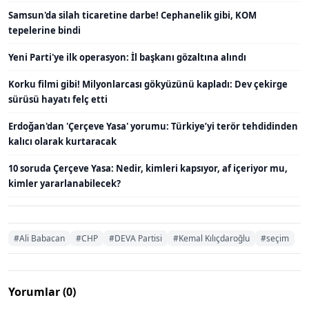
Samsun'da silah ticaretine darbe! Cephanelik gibi, KOM
tepelerine bindi
Yeni Parti'ye ilk operasyon: İl başkanı gözaltına alındı
Korku filmi gibi! Milyonlarcası gökyüzünü kapladı: Dev çekirge
sürüsü hayatı felç etti
Erdoğan'dan 'Çerçeve Yasa' yorumu: Türkiye’yi terör tehdidinden
kalıcı olarak kurtaracak
10 soruda Çerçeve Yasa: Nedir, kimleri kapsıyor, af içeriyor mu,
kimler yararlanabilecek?
#Ali Babacan
#CHP
#DEVA Partisi
#Kemal Kılıçdaroğlu
#seçim
Yorumlar (0)