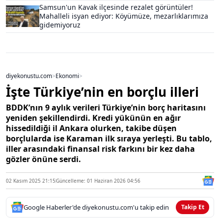
Samsun'un Kavak ilçesinde rezalet görüntüler!
Mahalleli isyan ediyor: Köyümüze, mezarlıklarımıza
gidemiyoruz
diyekonustu.com
>
Ekonomi
>
İşte Türkiye’nin en borçlu illeri
BDDK’nın 9 aylık verileri Türkiye’nin borç haritasını
yeniden şekillendirdi. Kredi yükünün en ağır
hissedildiği il Ankara olurken, takibe düşen
borçlularda ise Karaman ilk sıraya yerleşti. Bu tablo,
iller arasındaki finansal risk farkını bir kez daha
gözler önüne serdi.
02 Kasım 2025 21:15
Güncelleme: 01 Haziran 2026 04:56
Google Haberler'de diyekonustu.com'u takip edin
Takip Et