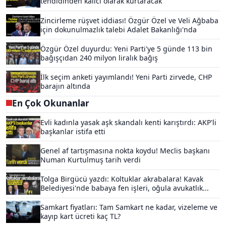
tehdidinden kalıcı olarak kurtaracak
Zincirleme rüşvet iddiası! Özgür Özel ve Veli Ağbaba
için dokunulmazlık talebi Adalet Bakanlığı'nda
Özgür Özel duyurdu: Yeni Parti'ye 5 günde 113 bin
bağışçıdan 240 milyon liralık bağış
İlk seçim anketi yayımlandı! Yeni Parti zirvede, CHP
barajın altında
En Çok Okunanlar
Evli kadınla yasak aşk skandalı kenti karıştırdı: AKP'li
başkanlar istifa etti
Genel af tartışmasına nokta koydu! Meclis başkanı
Numan Kurtulmuş tarih verdi
Tolga Birgücü yazdı: Koltuklar akrabalara! Kavak
Belediyesi'nde babaya fen işleri, oğula avukatlık...
Samkart fiyatları: Tam Samkart ne kadar, vizeleme ve
kayıp kart ücreti kaç TL?