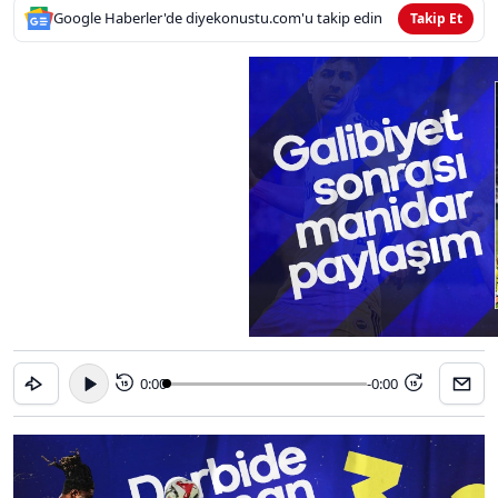
Google Haberler'de diyekonustu.com'u takip edin
Takip Et
0:00
-0:00
15
15