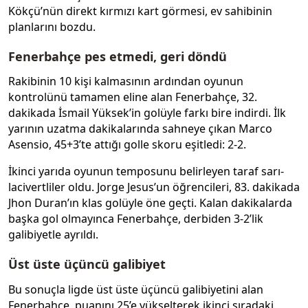
Kökçü’nün direkt kırmızı kart görmesi, ev sahibinin
planlarını bozdu.
Fenerbahçe pes etmedi, geri döndü
Rakibinin 10 kişi kalmasının ardından oyunun
kontrolünü tamamen eline alan Fenerbahçe, 32.
dakikada İsmail Yüksek’in golüyle farkı bire indirdi. İlk
yarının uzatma dakikalarında sahneye çıkan Marco
Asensio, 45+3’te attığı golle skoru eşitledi: 2-2.
İkinci yarıda oyunun temposunu belirleyen taraf sarı-
lacivertliler oldu. Jorge Jesus’un öğrencileri, 83. dakikada
Jhon Duran’ın klas golüyle öne geçti. Kalan dakikalarda
başka gol olmayınca Fenerbahçe, derbiden 3-2’lik
galibiyetle ayrıldı.
Üst üste üçüncü galibiyet
Bu sonuçla ligde üst üste üçüncü galibiyetini alan
Fenerbahçe, puanını 25’e yükselterek ikinci sıradaki