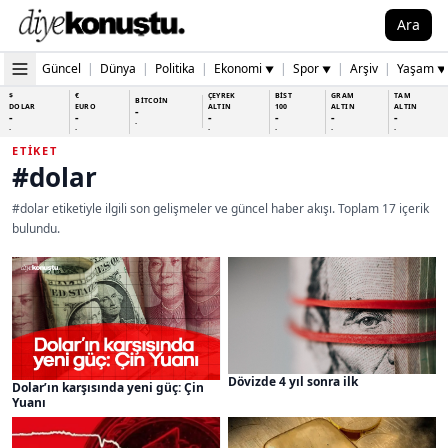
Ara
Güncel
|
Dünya
|
Politika
|
Ekonomi
|
Spor
|
Arşiv
|
Yaşam
▼
▼
▼
$
€
ÇEYREK
BİST
GRAM
TAM
BİTCOİN
DOLAR
EURO
ALTIN
100
ALTIN
ALTIN
-
-
-
-
-
-
-
-
-
-
-
-
-
-
ETIKET
#dolar
#dolar etiketiyle ilgili son gelişmeler ve güncel haber akışı. Toplam 17 içerik
bulundu.
Dövizde 4 yıl sonra ilk
Dolar’ın karşısında yeni güç: Çin
Yuanı