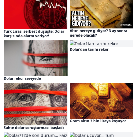
Altın nereye gidiyor? 3 ay sonra
Türk Lirası serbest düşüşte: Dolar
nerede olacak?
karşısında alarm veriyor!
Dolar’dan tarihi rekor
Dolar rekor seviyede
Gram altın 3 bin liraya koşuyor
Sahte dolar soruşturması başladı