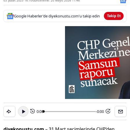
03 Şubat 2025 16:10
Güncelleme: 20 Mayıs 2026 11:46
Google Haberler'de diyekonustu.com'u takip edin
Takip Et
0:00
-0:00
15
15
diyekonustu.com
– 31 Mart seçimlerinde CHP’den