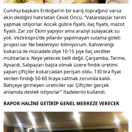
Cumhurbaşkanı Erdoğan’ın bir karış toprağınız varsa
ekin dediğini hatırlatan Cevat Öncü, “Vatandaşlar tarım
yapmak istiyorlar. Ancak gübre fiyatlı, ilaç fiyatlı, mazot
fiyatlı. Zar zor Ekim yapıyor ama araziyi sulayacak su
yok. Vezirköprü’de yıllardır yapılmayan sulama göleti
projesi var. Ne bekleniyor bilmiyorum. Kahverengi
kokarsa ile mücadele diye 10-15 şişe ilaç verdiler
muhtarlara. Neye yetecek belli değil. Çarşamba, Terme,
Ayvacık, Salıpazarı başta olmak üzere fındık üretimi
yapan çiftçiler kokarcadan perişan oldu. 130 lira fiyat
verilen fındığı 50-60 liraya satmak zorunda kaldı.
Bahçeye girmeyen üreticiler var. Çiftçiler gerçek
anlamda destek istiyorlar” ifadelerini kullandı.
RAPOR HALİNE GETİRİP GENEL MERKEZE VERECEK