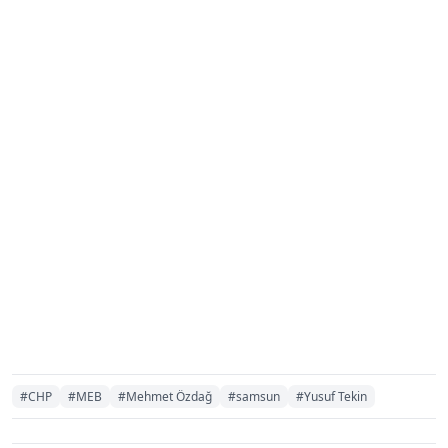
#CHP
#MEB
#Mehmet Özdağ
#samsun
#Yusuf Tekin