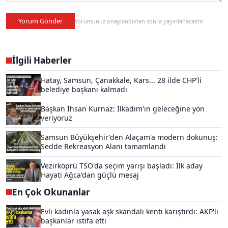
Yorum Gönder
Yorumunuz onaylandıktan sonra yayınlanacaktır.
İlgili Haberler
Hatay, Samsun, Çanakkale, Kars... 28 ilde CHP'li
belediye başkanı kalmadı
Başkan İhsan Kurnaz: İlkadım'ın geleceğine yön
veriyoruz
Samsun Büyükşehir'den Alaçam'a modern dokunuş:
Sedde Rekreasyon Alanı tamamlandı
Vezirköprü TSO'da seçim yarışı başladı: İlk aday
Hayati Ağca'dan güçlü mesaj
En Çok Okunanlar
Evli kadınla yasak aşk skandalı kenti karıştırdı: AKP'li
başkanlar istifa etti