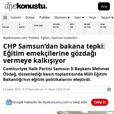
Ara
Güncel
|
Dünya
|
Politika
|
Ekonomi
|
Spor
|
Arşiv
|
Yaşam
▼
▼
▼
$
€
ÇEYREK
BİST
GRAM
TAM
BİTCOİN
DOLAR
EURO
ALTIN
100
ALTIN
ALTIN
-
-
-
-
-
-
-
-
-
-
-
-
-
-
diyekonustu.com
>
Politika
>
Eğitim
>
Samsun Haberleri
>
CHP Samsun’dan bakana tepki:
Eğitim emekçilerine gözdağı
vermeye kalkışıyor
Cumhuriyet Halk Partisi Samsun İl Başkanı Mehmet
Özdağ, düzenlediği basın toplantısında Milli Eğitim
Bakanlığı’nın eğitim politikalarını eleştirdi.
03 Şubat 2025 16:21
Güncelleme: 31 Mayıs 2026 20:46
Google Haberler'de diyekonustu.com'u takip edin
Takip Et