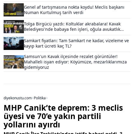
Genel af tartışmasına nokta koydu! Meclis başkanı
Numan Kurtulmuş tarih verdi
Tolga Birgücü yazdı: Koltuklar akrabalara! Kavak
Belediyesi'nde babaya fen işleri, oğula avukatlık...
Samkart fiyatları: Tam Samkart ne kadar, vizeleme ve
kayıp kart ücreti kaç TL?
Samsun'un Kavak ilçesinde rezalet görüntüler!
Mahalleli isyan ediyor: Köyümüze, mezarlıklarımıza
gidemiyoruz
diyekonustu.com
>
Politika
>
MHP Canik’te deprem: 3 meclis
üyesi ve 70’e yakın partili
yollarını ayırdı