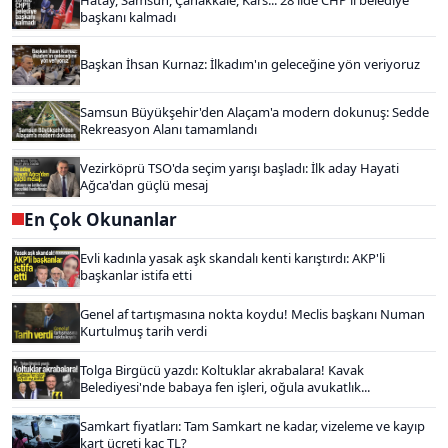
başkanı kalmadı
Başkan İhsan Kurnaz: İlkadım'ın geleceğine yön veriyoruz
Samsun Büyükşehir'den Alaçam'a modern dokunuş: Sedde
Rekreasyon Alanı tamamlandı
Vezirköprü TSO'da seçim yarışı başladı: İlk aday Hayati
Ağca'dan güçlü mesaj
En Çok Okunanlar
Evli kadınla yasak aşk skandalı kenti karıştırdı: AKP'li
başkanlar istifa etti
Genel af tartışmasına nokta koydu! Meclis başkanı Numan
Kurtulmuş tarih verdi
Tolga Birgücü yazdı: Koltuklar akrabalara! Kavak
Belediyesi'nde babaya fen işleri, oğula avukatlık...
Samkart fiyatları: Tam Samkart ne kadar, vizeleme ve kayıp
kart ücreti kaç TL?