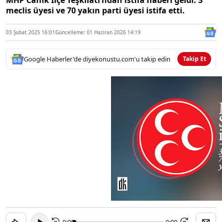
MHP Canik İlçe Teşkilatı’ndan istifa haberi geldi. 3
meclis üyesi ve 70 yakın parti üyesi istifa etti.
03 Şubat 2025 16:01
Güncelleme: 01 Haziran 2026 14:19
Google Haberler'de diyekonustu.com'u takip edin
Takip Et
0:00
-0:00
15
15