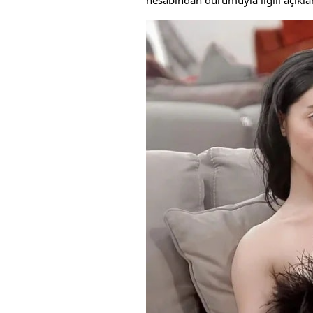
hesabından durumuyla ilgili açıkla