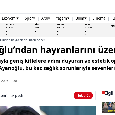
Ekonomi
|
Spor
|
Arşiv
|
Yaşam
|
Bilim
|
Sinema
|
K
▼
▼
▼
▼
ÇEYREK
BİST
GRAM
TAM
PET
ALTIN
100
ALTIN
ALTIN
-
-
-
-
-
-
-
-
-
-
u’ndan hayranlarını üzen haber
ğlu’ndan hayranlarını üze
la geniş kitlelere adını duyuran ve estetik o
anoğlu, bu kez sağlık sorunlarıyla sevenleri
 2026 11:58
İlgil
com'u takip edin
Takip Et