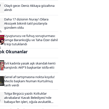
Olaylı gece: Deniz Akkaya gözaltına
alındı
Daha 17 dizisinin Nuray’ı Dilara
Aksüyek bikinili tatil pozlarıyla
gündem oldu
Uyuşturucu ve fuhuş soruşturması:
Simge Barankoğlu ve Taha Özer dahil
6 kişi tutuklandı
ok Okunanlar
Evli kadınla yasak aşk skandalı kenti
karıştırdı: AKP'li başkanlar istifa etti
Genel af tartışmasına nokta koydu!
Meclis başkanı Numan Kurtulmuş
tarih verdi
Tolga Birgücü yazdı: Koltuklar
akrabalara! Kavak Belediyesi'nde
babaya fen işleri, oğula avukatlık...