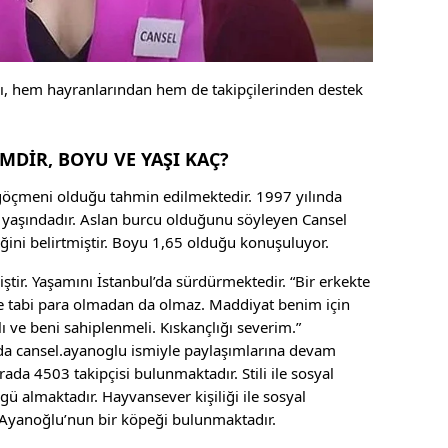
ı, hem hayranlarından hem de takipçilerinden destek
MDİR, BOYU VE YAŞI KAÇ?
göçmeni olduğu tahmin edilmektedir. 1997 yılında
yaşındadır. Aslan burcu olduğunu söyleyen Cansel
ini belirtmiştir. Boyu 1,65 olduğu konuşuluyor.
miştir. Yaşamını İstanbul’da sürdürmektedir. “Bir erkekte
 Ee tabi para olmadan da olmaz. Maddiyat benim için
ve beni sahiplenmeli. Kıskançlığı severim.”
m’da cansel.ayanoglu ismiyle paylaşımlarına devam
a 4503 takipçisi bulunmaktadır. Stili ile sosyal
 almaktadır. Hayvansever kişiliği ile sosyal
yanoğlu’nun bir köpeği bulunmaktadır.