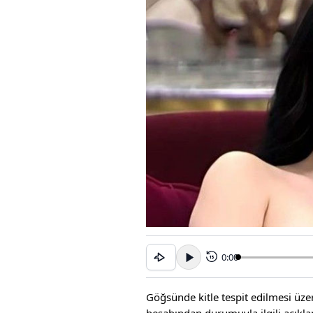
0:00
15
Göğsünde kitle tespit edilmesi üz