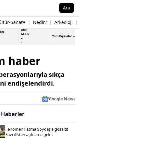
Ara
ültür-Sanat
|
Nedir?
|
Arkeoloji
|
Tarih
|
Samsun Haberleri
▼
▼
ONS
ROL
ALTIN
Tüm Piyasalar →
-
-
n haber
perasyonlarıyla sıkça
ni endişelendirdi.
Google News
i Haberler
Fenomen Fatma Soydaş'a gözaltı!
Savcılıktan açıklama geldi