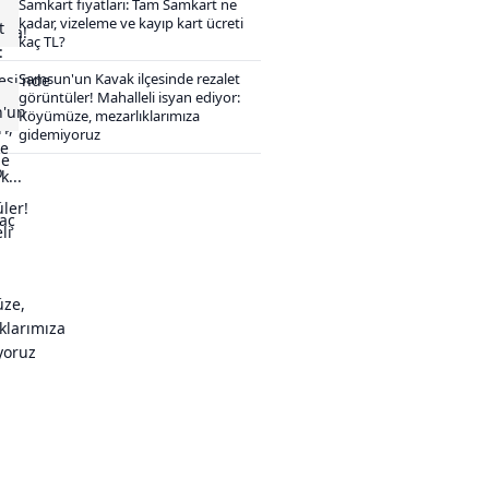
Samkart fiyatları: Tam Samkart ne
kadar, vizeleme ve kayıp kart ücreti
kaç TL?
Samsun'un Kavak ilçesinde rezalet
görüntüler! Mahalleli isyan ediyor:
Köyümüze, mezarlıklarımıza
gidemiyoruz