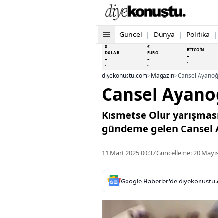
Güncel
|
Dünya
|
Politika
|
$
€
BİTCOİN
DOLAR
EURO
-
-
-
-
-
-
diyekonustu.com
>
Magazin
>
Cansel Ayanoğl
Cansel Ayano
Kısmetse Olur yarışmasıy
gündeme gelen Cansel Ay
11 Mart 2025 00:37
Güncelleme: 20 Mayıs
Google Haberler'de diyekonustu.