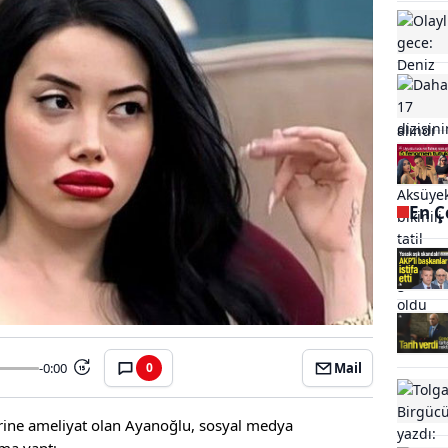
En Ç
-0:00
Mail
0
15
erine ameliyat olan Ayanoğlu, sosyal medya