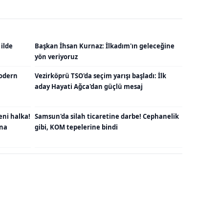
 ilde
Başkan İhsan Kurnaz: İlkadım'ın geleceğine
yön veriyoruz
odern
Vezirköprü TSO'da seçim yarışı başladı: İlk
aday Hayati Ağca'dan güçlü mesaj
eni halka!
Samsun'da silah ticaretine darbe! Cephanelik
una
gibi, KOM tepelerine bindi