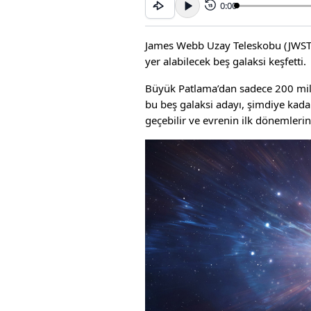
0:00
15
James Webb Uzay Teleskobu (JWST),
yer alabilecek beş galaksi keşfetti.
Büyük Patlama’dan sadece 200 milyo
bu beş galaksi adayı, şimdiye kadar
geçebilir ve evrenin ilk dönemlerind