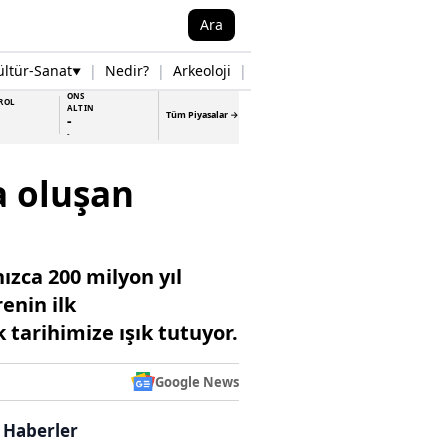
Ara
ültür-Sanat
|
Nedir?
|
Arkeoloji
|
Tarih
|
Samsun Haberleri
▼
▼
ONS
ROL
ALTIN
Tüm Piyasalar →
-
-
a oluşan
zca 200 milyon yıl
enin ilk
tarihimize ışık tutuyor.
Google News
i Haberler