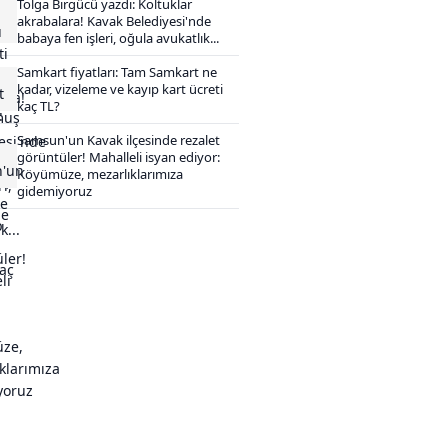
Tolga Birgücü yazdı: Koltuklar
akrabalara! Kavak Belediyesi'nde
babaya fen işleri, oğula avukatlık...
Samkart fiyatları: Tam Samkart ne
kadar, vizeleme ve kayıp kart ücreti
kaç TL?
Samsun'un Kavak ilçesinde rezalet
görüntüler! Mahalleli isyan ediyor:
Köyümüze, mezarlıklarımıza
gidemiyoruz