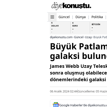
Güncel
|
Dünya
|
Politika
|
$
€
BİTCOİN
DOLAR
EURO
-
-
-
-
-
-
diyekonustu.com
>
Güncel
>
Uzay
>
Büyük Pat
Büyük Patlama
galaksi bulu
James Webb Uzay Telesko
sonra oluşmuş olabilecek
dönemlerindeki galaksi 
06 Aralık 2024 02:44
Güncelleme: 05 Hazi
Google Haberler'de diyekonustu.