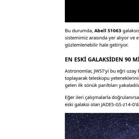
Bu durumda,
Abell S1063
galaksis
sistemimiz arasında yer alıyor ve e
gözlemlenebilir hale getiriyor.
EN ESKİ GALAKSİDEN 90 M
Astronomlar, JWST’yi bu eğri uzay 
toplayarak teleskopu yeteneklerinin
gelen ilk sönük parıltıları yakaladıla
Eğer ileri çalışmalarla doğrulanırs
eski galaksi olan JADES-GS-z14-0’d