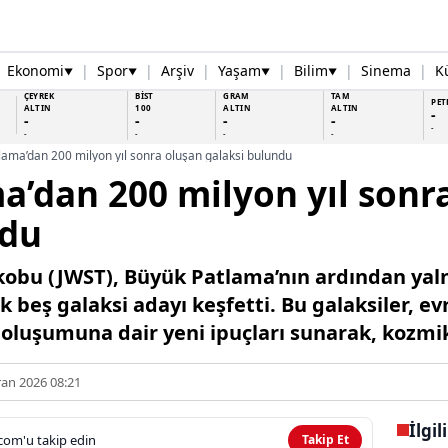
Ekonomi
|
Spor
|
Arşiv
|
Yaşam
|
Bilim
|
Sinema
|
K
▼
▼
▼
▼
ÇEYREK
BİST
GRAM
TAM
PET
ALTIN
100
ALTIN
ALTIN
-
-
-
-
-
-
-
-
-
-
lama’dan 200 milyon yıl sonra oluşan galaksi bulundu
’dan 200 milyon yıl sonr
ndu
bu (JWST), Büyük Patlama’nın ardından yalnı
 beş galaksi adayı keşfetti. Bu galaksiler, evr
oluşumuna dair yeni ipuçları sunarak, kozmik 
ran 2026 08:21
İlgil
com'u takip edin
Takip Et