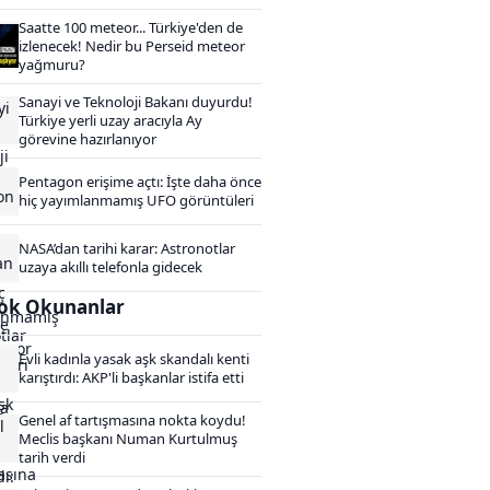
Saatte 100 meteor... Türkiye'den de
izlenecek! Nedir bu Perseid meteor
yağmuru?
Sanayi ve Teknoloji Bakanı duyurdu!
Türkiye yerli uzay aracıyla Ay
görevine hazırlanıyor
Pentagon erişime açtı: İşte daha önce
hiç yayımlanmamış UFO görüntüleri
NASA’dan tarihi karar: Astronotlar
uzaya akıllı telefonla gidecek
ok Okunanlar
Evli kadınla yasak aşk skandalı kenti
karıştırdı: AKP'li başkanlar istifa etti
Genel af tartışmasına nokta koydu!
Meclis başkanı Numan Kurtulmuş
tarih verdi