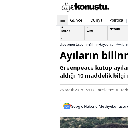
Güncel
|
Dünya
|
Politika
|
$
€
BİTCOİN
DOLAR
EURO
-
-
-
-
-
-
diyekonustu.com
>
Bilim
>
Hayvanlar
>
Ayıları
Ayıların bilin
Greenpeace kutup ayılar
aldığı 10 maddelik bilgi 
26 Aralık 2018 15:11
Güncelleme: 01 Hazi
Google Haberler'de diyekonustu.