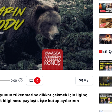
En Ç
-0:00
Mail
0
15
oyunun tükenmesine dikkat çekmek için ilginç
k bilgi notu paylaştı. İşte kutup ayılarının