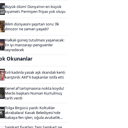
Büyük ölüm! Dünya’nın en büyük
kıyameti: Permiyen-Triyas yok oluşu
Bilim dünyasını şaşırtan soru: İlk
dinozor ne zaman yaşadı?
Halkalı güneş tutulması yaşanacak:
En iyi manzarayı penguenler
seyredecek
ok Okunanlar
Evli kadınla yasak aşk skandalı kenti
karıştırdı: AKP'li başkanlar istifa etti
Genel af tartışmasına nokta koydu!
Meclis başkanı Numan Kurtulmuş
tarih verdi
Tolga Birgücü yazdı: Koltuklar
akrabalara! Kavak Belediyesi'nde
babaya fen işleri, oğula avukatlık...
Samkart fiyatları: Tam Samkart ne