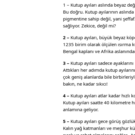
1 – Kutup ayıları aslında beyaz deği
Bu doğru. Kutup ayılarının aslında 
pigmentine sahip değil, yani şeffaf
sağlıyor. Zekice, değil mi?
2 –
Kutup ayıları, büyük beyaz köpe
1235 birim olarak ölçülen ısırma ku
Bengal kaplanı ve Afrika aslanından
3 –
Kutup ayıları sadece ayaklarını 
Attıkları her adımda kutup ayılarını
çok geniş alanlarda bile birbirleriy
bakın, ne kadar sıkıcı!
4 –
Kutup ayıları atlar kadar hızlı ko
Kutup ayıları saatte 40 kilometre hız
anlamına geliyor.
5 –
Kutup ayıları gece görüş gözlü
Kalın yağ katmanları ve meşhur kür