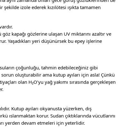
 Ama aynı zamanda onları gece görüş gözlüklerinden de
bir şekilde izole ederek kızılötesi ışıkta tamamen
vardır.
 göz kapağı gözlerine ulaşan UV miktarını azaltır ve
ur. Yaşadıkları yeri düşünürsek bu epey işlerine
 suların çoğunluğu, tahmin edebileceğiniz gibi
orun oluşturabilir ama kutup ayıları için asla! Çünkü
htiyaçları olan H₂O’yu yağ yakımı sırasında gerçekleşen
r.
nlıdır. Kutup ayıları okyanusta yüzerken, dış
kü ıslanmaktan korur. Sudan çıktıklarında vücutlarını
arı yerden devam etmeleri için yeterlidir.