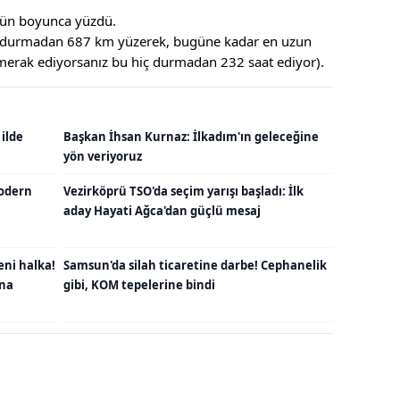
gün boyunca yüzdü.
iç durmadan 687 km yüzerek, bugüne kadar en uzun
 merak ediyorsanız bu hiç durmadan 232 saat ediyor).
 ilde
Başkan İhsan Kurnaz: İlkadım'ın geleceğine
yön veriyoruz
odern
Vezirköprü TSO'da seçim yarışı başladı: İlk
aday Hayati Ağca'dan güçlü mesaj
eni halka!
Samsun'da silah ticaretine darbe! Cephanelik
una
gibi, KOM tepelerine bindi