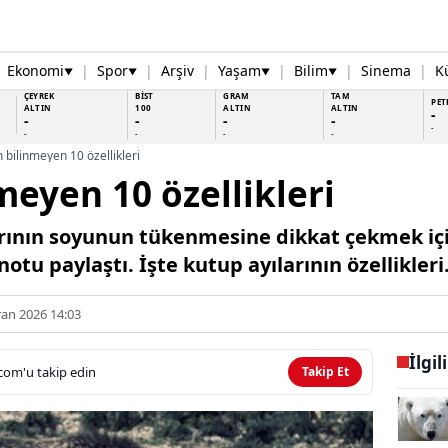
Ekonomi
|
Spor
|
Arşiv
|
Yaşam
|
Bilim
|
Sinema
|
K
▼
▼
▼
▼
ÇEYREK
BİST
GRAM
TAM
PET
ALTIN
100
ALTIN
ALTIN
-
-
-
-
-
-
-
-
-
-
n bilinmeyen 10 özellikleri
meyen 10 özellikleri
ının soyunun tükenmesine dikkat çekmek için 
notu paylaştı. İşte kutup ayılarının özellikler
ran 2026 14:03
İlgil
com'u takip edin
Takip Et