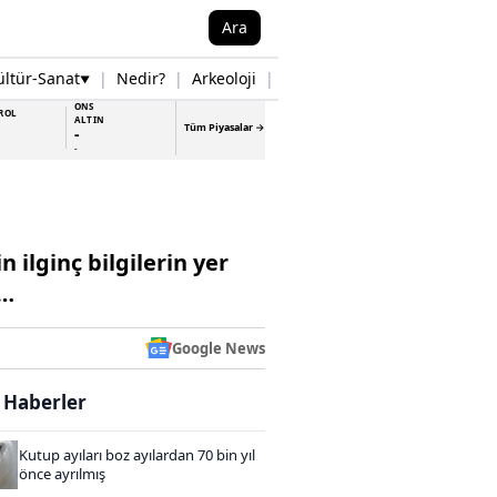
Ara
ültür-Sanat
|
Nedir?
|
Arkeoloji
|
Tarih
|
Samsun Haberleri
▼
▼
ONS
ROL
ALTIN
Tüm Piyasalar →
-
-
ilginç bilgilerin yer
i…
Google News
i Haberler
Kutup ayıları boz ayılardan 70 bin yıl
önce ayrılmış