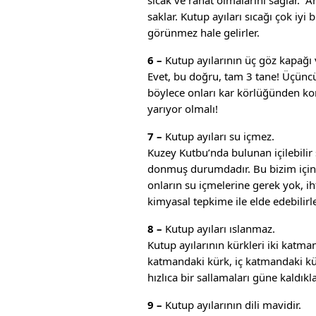
sıcak ve rahat olmalarını sağlar.
saklar. Kutup ayıları sıcağı çok iyi 
görünmez hale gelirler.
6 –
Kutup ayılarının üç göz kapağı 
Evet, bu doğru, tam 3 tane! Üçüncü
böylece onları kar körlüğünden kor
yarıyor olmalı!
7 –
Kutup ayıları su içmez.
Kuzey Kutbu’nda bulunan içilebilir
donmuş durumdadır. Bu bizim için s
onların su içmelerine gerek yok, i
kimyasal tepkime ile elde edebilirle
8 –
Kutup ayıları ıslanmaz.
Kutup ayılarının kürkleri iki katma
katmandaki kürk, iç katmandaki kür
hızlıca bir sallamaları güne kaldıkl
9 –
Kutup ayılarının dili mavidir.