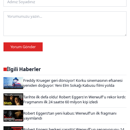
Yorum Gönder
İlgili Haberler
Freddy Krueger geri dönüyor! Korku sinemasının efsanesi
yeniden doğuyor: Yeni Elm Sokağı Kabusu filmi yolda
Tarihte ilk defa oldu! Robert Eggers'ın Werwulf'u rekor kırdı:
Fragmanını ilk 24 saatte 60 milyon kişi izledi
Robert Eggers’tan yeni kabus: Werwulf’un ilk fragmanı
yayımlandı
Robert Eggers herkesi şaşırttı! Werwulf'un senaryosunu 14.