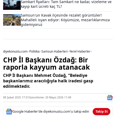
Samkart fiyatları: Tam Samkart ne kadar, vizeleme ve
kayıp kart ücreti kaç TL?
Samsun'un Kavak ilçesinde rezalet görüntüler!
Mahalleli isyan ediyor: Köyümüze, mezarlıklarımıza
gidemiyoruz
diyekonustu.com
>
Politika
>
Samsun Haberleri
>
Yerel Haberler
>
CHP İl Başkanı Özdağ: Bir
raporla kayyum atanacak
CHP İl Başkanı Mehmet Özdağ, “Belediye
başkanlarımız aracılığıyla halk iradesi gasp
edilmektedir.
08 Şubat 2025 17:31
Güncelleme: 20 Mayıs 2026 11:49
Google Haberler'de diyekonustu.com'u takip edin
Takip Et