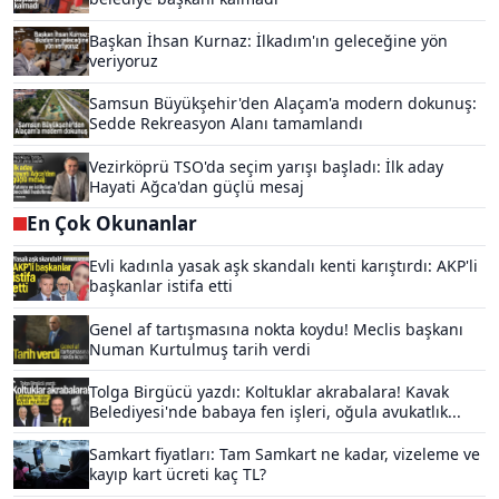
Başkan İhsan Kurnaz: İlkadım'ın geleceğine yön
veriyoruz
Samsun Büyükşehir'den Alaçam'a modern dokunuş:
Sedde Rekreasyon Alanı tamamlandı
Vezirköprü TSO'da seçim yarışı başladı: İlk aday
Hayati Ağca'dan güçlü mesaj
En Çok Okunanlar
Evli kadınla yasak aşk skandalı kenti karıştırdı: AKP'li
başkanlar istifa etti
Genel af tartışmasına nokta koydu! Meclis başkanı
Numan Kurtulmuş tarih verdi
Tolga Birgücü yazdı: Koltuklar akrabalara! Kavak
Belediyesi'nde babaya fen işleri, oğula avukatlık...
Samkart fiyatları: Tam Samkart ne kadar, vizeleme ve
kayıp kart ücreti kaç TL?