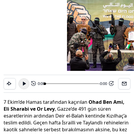
0:00
-0:00
15
15
7 Ekim’de Hamas tarafından kaçırılan
Ohad Ben Ami,
Eli Sharabi ve Or Levy
, Gazze’de 491 gün süren
esaretlerinin ardından Deir el-Balah kentinde Kızılhaç’a
teslim edildi. Geçen hafta İsrailli ve Taylandlı rehinelerin
kaotik sahnelerle serbest bırakılmasının aksine, bu kez