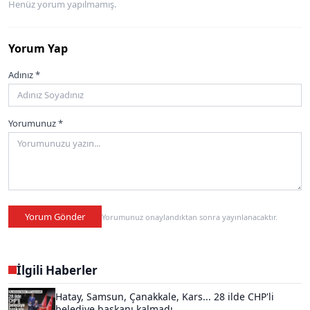
Henüz yorum yapılmamış.
Yorum Yap
Adınız *
Yorumunuz *
Yorum Gönder
Yorumunuz onaylandıktan sonra yayınlanacaktır.
İlgili Haberler
Hatay, Samsun, Çanakkale, Kars... 28 ilde CHP'li
belediye başkanı kalmadı