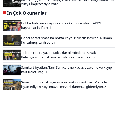
yüzyıl İngilizcesiyle yazdı
En Çok Okunanlar
Evli kadınla yasak aşk skandalı kenti karıştırdı: AKP'li
başkanlar istifa etti
Genel af tartışmasına nokta koydu! Meclis başkanı Numan
Kurtulmuş tarih verdi
Tolga Birgücü yazdı: Koltuklar akrabalara! Kavak
Belediyesi'nde babaya fen işleri, oğula avukatlık...
Samkart fiyatları: Tam Samkart ne kadar, vizeleme ve kayıp
kart ücreti kaç TL?
Samsun'un Kavak ilçesinde rezalet görüntüler! Mahalleli
isyan ediyor: Köyümüze, mezarlıklarımıza gidemiyoruz