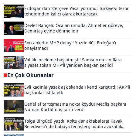
Erdoğan'dan 'Çerçeve Yasa' yorumu: Türkiye’yi terör
tehdidinden kalıcı olarak kurtaracak
Devlet Bahçeli: Öcalan umuda, Ahmetler göreve,
Demirtaş evine dönmelidir
Son ankette MHP detayı! Yüzde 40'ı Erdoğan'ı
onaylamadı
Valilik inceleme başlatmıştı! Samsun'da sınıflara
siyaset sokan MHP'li yeniden başkan seçildi
En Çok Okunanlar
Evli kadınla yasak aşk skandalı kenti karıştırdı: AKP'li
başkanlar istifa etti
Genel af tartışmasına nokta koydu! Meclis başkanı
Numan Kurtulmuş tarih verdi
Tolga Birgücü yazdı: Koltuklar akrabalara! Kavak
Belediyesi'nde babaya fen işleri, oğula avukatlık...