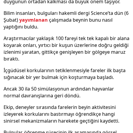
duygunun ortadan kalkması da büyük önem taşıyor.
Bilim insanları, bulguları hakemli dergi Science’ta dün (6
Şubat)
yayımlanan
çalışmada beynin bunu nasıl
yaptığını buldu.
Araştırmacılar yaklaşık 100 fareyi tek tek kapalı bir alana
koyarak onları, yırtıcı bir kuşun üzerlerine doğru geldiği
izlenimi yaratan, gittikçe genişleyen bir gölgeye maruz
bıraktı.
İçgüdüsel korkularının tetiklenmesiyle fareler ilk başta
sığınacak bir yer bulmak için koşturmaya başladı.
Ancak 30 ila 50 simülasyonun ardından hayvanlar
normal davranışlarına geri döndü.
Ekip, deneyler sırasında farelerin beyin aktivitesini
izleyerek korkularını bastırmayı öğrendikçe hangi
sinirsel mekanizmaların harekete geçtiğini kaydetti.
Bulgular, öğrenme sürecinin ilk aşamasında görsel