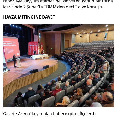
raporuyla kayyum atamasına izin veren kanun bir torba
içerisinde 2 Şubat’ta TBMM’den geçti” diye konuştu.
HAVZA MİTİNGİNE DAVET
Gazete Arena’da yer alan habere göre: İlçelerde