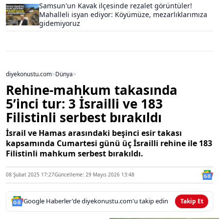
Samsun'un Kavak ilçesinde rezalet görüntüler!
Mahalleli isyan ediyor: Köyümüze, mezarlıklarımıza
gidemiyoruz
diyekonustu.com
>
Dünya
>
Rehine-mahkum takasında
5’inci tur: 3 İsrailli ve 183
Filistinli serbest bırakıldı
İsrail ve Hamas arasındaki beşinci esir takası
kapsamında Cumartesi günü üç İsrailli rehine ile 183
Filistinli mahkum serbest bırakıldı.
08 Şubat 2025 17:27
Güncelleme: 29 Mayıs 2026 13:48
Google Haberler'de diyekonustu.com'u takip edin
Takip Et