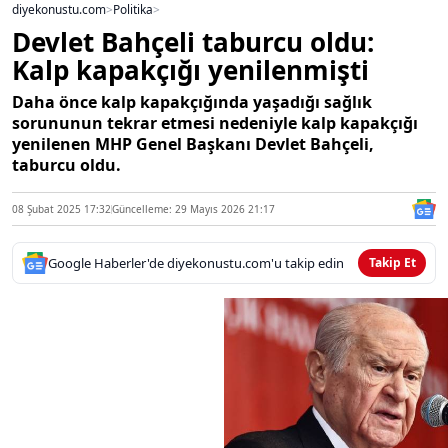
diyekonustu.com
>
Politika
>
Devlet Bahçeli taburcu oldu:
Kalp kapakçığı yenilenmişti
Daha önce kalp kapakçığında yaşadığı sağlık
sorununun tekrar etmesi nedeniyle kalp kapakçığı
yenilenen MHP Genel Başkanı Devlet Bahçeli,
taburcu oldu.
08 Şubat 2025 17:32
Güncelleme: 29 Mayıs 2026 21:17
Google Haberler'de diyekonustu.com'u takip edin
Takip Et