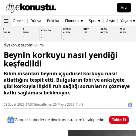
Ara
Güncel
|
Dünya
|
Politika
|
Ekonomi
|
Spor
|
Arşiv
|
Yaşam
▼
▼
▼
$
€
ÇEYREK
BİST
GRAM
TAM
BİTCOİN
DOLAR
EURO
ALTIN
100
ALTIN
ALTIN
-
-
-
-
-
-
-
-
-
-
-
-
-
-
diyekonustu.com
>
Bilim
>
Beynin korkuyu nasıl yendiği
keşfedildi
Bilim insanları beynin içgüdüsel korkuyu nasıl
atlattığını tespit etti. Bulguların fobi ve anksiyete
gibi korkuyla ilişkili ruh sağlığı sorunlarını çözmeye
katkı sağlaması bekleniyor.
08 Şubat 2025 17:37
Güncelleme: 20 Mayıs 2026 11:49
Google Haberler'de diyekonustu.com'u takip edin
Takip Et