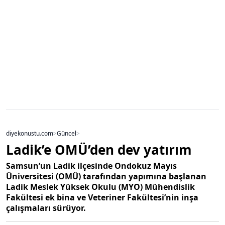
diyekonustu.com
>
Güncel
>
Ladik’e OMÜ’den dev yatırım
Samsun’un Ladik ilçesinde Ondokuz Mayıs
Üniversitesi (OMÜ) tarafından yapımına başlanan
Ladik Meslek Yüksek Okulu (MYO) Mühendislik
Fakültesi ek bina ve Veteriner Fakültesi’nin inşa
çalışmaları sürüyor.