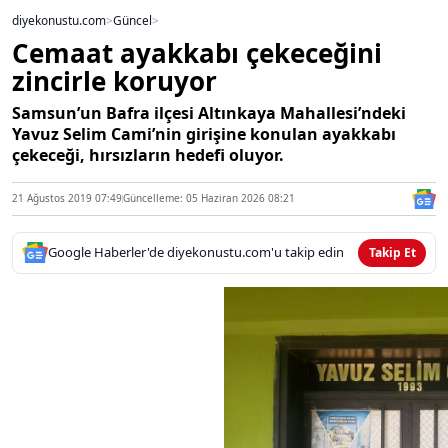
diyekonustu.com
>
Güncel
>
Cemaat ayakkabı çekeceğini
zincirle koruyor
Samsun’un Bafra ilçesi Altınkaya Mahallesi’ndeki
Yavuz Selim Cami’nin girişine konulan ayakkabı
çekeceği, hırsızların hedefi oluyor.
21 Ağustos 2019 07:49
Güncelleme: 05 Haziran 2026 08:21
Google Haberler'de diyekonustu.com'u takip edin
Takip Et