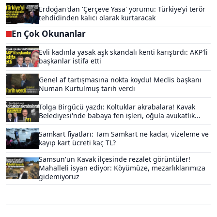
Erdoğan'dan 'Çerçeve Yasa' yorumu: Türkiye’yi terör
tehdidinden kalıcı olarak kurtaracak
En Çok Okunanlar
Evli kadınla yasak aşk skandalı kenti karıştırdı: AKP'li
başkanlar istifa etti
Genel af tartışmasına nokta koydu! Meclis başkanı
Numan Kurtulmuş tarih verdi
Tolga Birgücü yazdı: Koltuklar akrabalara! Kavak
Belediyesi'nde babaya fen işleri, oğula avukatlık...
Samkart fiyatları: Tam Samkart ne kadar, vizeleme ve
kayıp kart ücreti kaç TL?
Samsun'un Kavak ilçesinde rezalet görüntüler!
Mahalleli isyan ediyor: Köyümüze, mezarlıklarımıza
gidemiyoruz