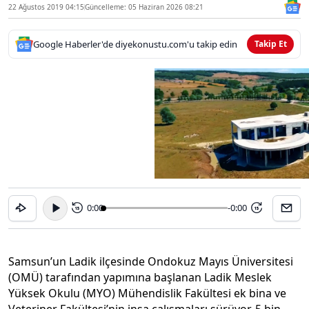
22 Ağustos 2019 04:15
Güncelleme: 05 Haziran 2026 08:21
Google Haberler'de diyekonustu.com'u takip edin
Takip Et
0:00
-0:00
15
15
Samsun’un Ladik ilçesinde Ondokuz Mayıs Üniversitesi
(OMÜ) tarafından yapımına başlanan Ladik Meslek
Yüksek Okulu (MYO) Mühendislik Fakültesi ek bina ve
Veteriner Fakültesi’nin inşa çalışmaları sürüyor. 5 bin