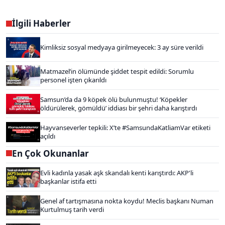
İlgili Haberler
Kimliksiz sosyal medyaya girilmeyecek: 3 ay süre verildi
Matmazel’in ölümünde şiddet tespit edildi: Sorumlu
personel işten çıkarıldı
Samsun’da da 9 köpek ölü bulunmuştu! ‘Köpekler
öldürülerek, gömüldü’ iddiası bir şehri daha karıştırdı
Hayvanseverler tepkili: X’te #SamsundaKatliamVar etiketi
açıldı
En Çok Okunanlar
Evli kadınla yasak aşk skandalı kenti karıştırdı: AKP'li
başkanlar istifa etti
Genel af tartışmasına nokta koydu! Meclis başkanı Numan
Kurtulmuş tarih verdi