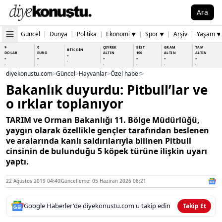
Ara
Güncel
|
Dünya
|
Politika
|
Ekonomi
|
Spor
|
Arşiv
|
Yaşam
▼
▼
▼
$
€
ÇEYREK
BİST
GRAM
TAM
BİTCOİN
DOLAR
EURO
ALTIN
100
ALTIN
ALTIN
-
-
-
-
-
-
-
-
-
-
-
-
-
-
diyekonustu.com
>
Güncel
>
Hayvanlar
>
Özel haber
>
Bakanlık duyurdu: Pitbull’lar ve
o ırklar toplanıyor
TARIM ve Orman Bakanlığı 11. Bölge Müdürlüğü,
yaygın olarak özellikle gençler tarafından beslenen
ve aralarında kanlı saldırılarıyla bilinen Pitbull
cinsinin de bulunduğu 5 köpek türüne ilişkin uyarı
yaptı.
22 Ağustos 2019 04:40
Güncelleme: 05 Haziran 2026 08:21
Google Haberler'de diyekonustu.com'u takip edin
Takip Et