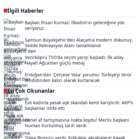
İlgili Haberler
Başkan İhsan Kurnaz: İlkadım'ın geleceğine yön
veriyoruz
Samsun Büyükşehir'den Alaçam'a modern dokunuş:
Sedde Rekreasyon Alanı tamamlandı
Vezirköprü TSO'da seçim yarışı başladı: İlk aday
Hayati Ağca'dan güçlü mesaj
Erdoğan'dan 'Çerçeve Yasa' yorumu: Türkiye’yi terör
tehdidinden kalıcı olarak kurtaracak
En Çok Okunanlar
Evli kadınla yasak aşk skandalı kenti karıştırdı: AKP'li
başkanlar istifa etti
Genel af tartışmasına nokta koydu! Meclis başkanı
Numan Kurtulmuş tarih verdi
Tolga Birgücü yazdı: Koltuklar akrabalara! Kavak