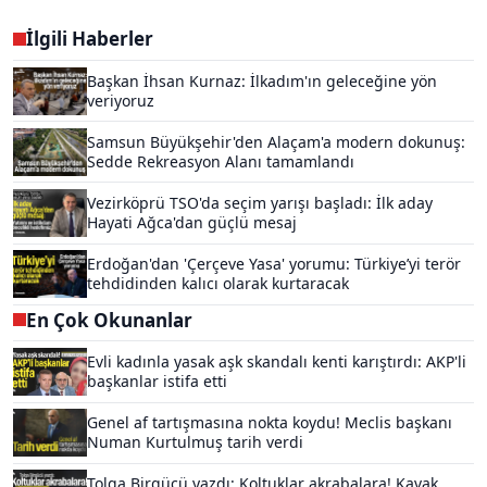
İlgili Haberler
Başkan İhsan Kurnaz: İlkadım'ın geleceğine yön
veriyoruz
Samsun Büyükşehir'den Alaçam'a modern dokunuş:
Sedde Rekreasyon Alanı tamamlandı
Vezirköprü TSO'da seçim yarışı başladı: İlk aday
Hayati Ağca'dan güçlü mesaj
Erdoğan'dan 'Çerçeve Yasa' yorumu: Türkiye’yi terör
tehdidinden kalıcı olarak kurtaracak
En Çok Okunanlar
Evli kadınla yasak aşk skandalı kenti karıştırdı: AKP'li
başkanlar istifa etti
Genel af tartışmasına nokta koydu! Meclis başkanı
Numan Kurtulmuş tarih verdi
Tolga Birgücü yazdı: Koltuklar akrabalara! Kavak