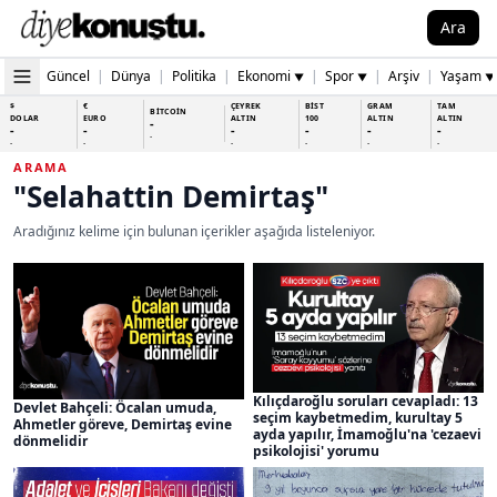
Ara
Güncel
|
Dünya
|
Politika
|
Ekonomi
|
Spor
|
Arşiv
|
Yaşam
▼
▼
▼
$
€
ÇEYREK
BİST
GRAM
TAM
BİTCOİN
DOLAR
EURO
ALTIN
100
ALTIN
ALTIN
-
-
-
-
-
-
-
-
-
-
-
-
-
-
ARAMA
"Selahattin Demirtaş"
Aradığınız kelime için bulunan içerikler aşağıda listeleniyor.
Kılıçdaroğlu soruları cevapladı: 13
Devlet Bahçeli: Öcalan umuda,
seçim kaybetmedim, kurultay 5
Ahmetler göreve, Demirtaş evine
ayda yapılır, İmamoğlu'na 'cezaevi
dönmelidir
psikolojisi' yorumu