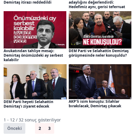
Demirtaş itirazı reddedildi
adaylığını değerlendirdi:
Hedefimiz aynı, gerisi teferruat
Avukatından tahliye mesajı:
DEM Parti ve Selahattin Demirtaş
Demirtaş önümüzdeki ay serbest
görüşmesinde neler konuşuldu?
kalabilir
AKP’li isim konuştu: Silahlar
DEM Parti heyeti Selahattin
bırakılacak, Demirtaş çıkacak
Demirtaş’ı ziyaret edecek
1 - 12 / 32 sonuç gösteriliyor
Önceki
1
2
3
Sonraki