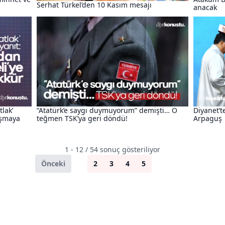
Serhat Türkel’den 10 Kasım mesajı
anacak
lak’
“Atatürk’e saygı duymuyorum” demişti… O
Diyanet’t
ışmaya
teğmen TSK’ya geri döndü!
Arpaguş
1 - 12 / 54 sonuç gösteriliyor
Önceki
1
2
3
4
5
Sonraki