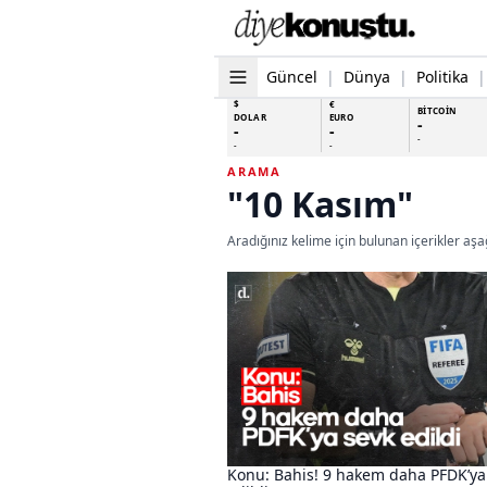
Güncel
|
Dünya
|
Politika
|
$
€
BİTCOİN
DOLAR
EURO
-
-
-
-
-
-
ARAMA
"10 Kasım"
Aradığınız kelime için bulunan içerikler aşağ
Konu: Bahis! 9 hakem daha PFDK’ya