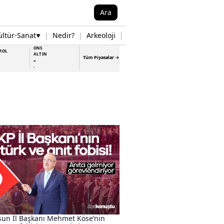
Ara
ültür-Sanat
|
Nedir?
|
Arkeoloji
|
Tarih
|
Samsun Haberleri
▼
▼
ONS
ROL
ALTIN
Tüm Piyasalar →
-
-
un İl Başkanı Mehmet Köse’nin