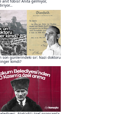
e anıt fobisi! Anıta gelmiyor,
iriyor…
n son günlerindeki sır: Nazi doktoru
inger kimdi?
lediyesi, Atatürk’ü özel programla