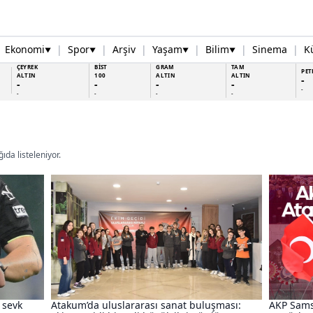
Ekonomi
|
Spor
|
Arşiv
|
Yaşam
|
Bilim
|
Sinema
|
K
▼
▼
▼
▼
ÇEYREK
BİST
GRAM
TAM
PET
ALTIN
100
ALTIN
ALTIN
-
-
-
-
-
-
-
-
-
-
ıda listeleniyor.
 sevk
Atakum’da uluslararası sanat buluşması:
AKP Sams