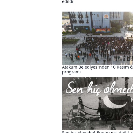
edildi
Atakum Belediyesi’nden 10 Kasım ö
programı
Sen hiç ölmedin! Bugün yas değil, 