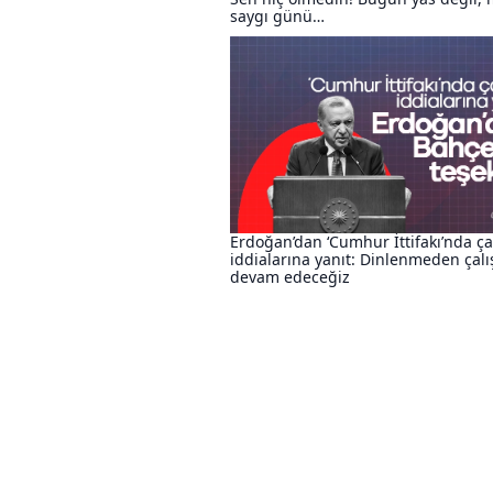
saygı günü…
Erdoğan’dan ‘Cumhur İttifakı’nda çat
iddialarına yanıt: Dinlenmeden çal
devam edeceğiz