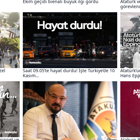
Ekim geçidi bienali büyük ilgi gördü
Atatürk v
görevlend
zel
Saat 09.05’te hayat durdu! İşte Türkiye’de 10
Atatürk’ü
Kasım…
Hans Epp
minnet ve
Atakum Be